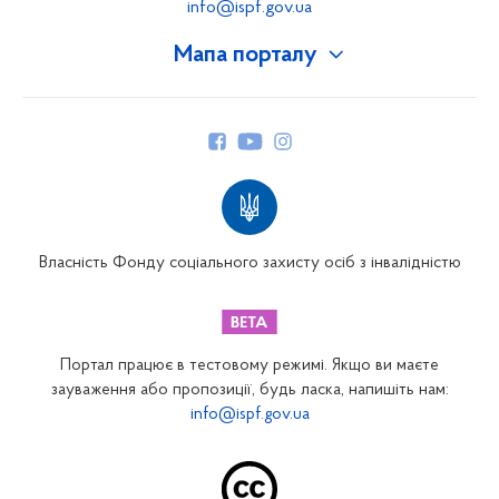
info@ispf.gov.ua
Мапа порталу
Про Фонд
Керівництво
Структура Фонду
Територіальні відділення
Вінницьке відділення
Волинське відділення
Власність Фонду соціального захисту осіб з інвалідністю
Дніпропетровське відділення
Донецьке відділення
Житомирське відділення
Портал працює в тестовому режимі. Якщо ви маєте
Закарпатське відділення
зауваження або пропозиції, будь ласка, напишіть нам:
info@ispf.gov.ua
Запорізьке відділення
Івано-Франківське відділення
Київське міське відділення