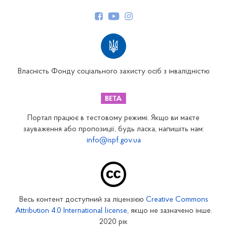
Керівництво
Структура Фонду
Територіальні відділення
Вінницьке відділення
Волинське відділення
Власність Фонду соціального захисту осіб з інвалідністю
Дніпропетровське відділення
Донецьке відділення
Житомирське відділення
Портал працює в тестовому режимі. Якщо ви маєте
Закарпатське відділення
зауваження або пропозиції, будь ласка, напишіть нам:
info@ispf.gov.ua
Запорізьке відділення
Івано-Франківське відділення
Київське міське відділення
Київське обласне відділення
Весь контент доступний за ліцензією
Creative Commons
Кіровоградське відділення
Attribution 4.0 International license
, якщо не зазначено інше.
Луганське відділення
2020 рік