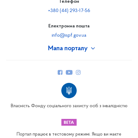
Телефон
+380 (44) 293-17-56
Електронна пошта
info@ispf.gov.ua
Мапа порталу
Про Фонд
Керівництво
Структура Фонду
Територіальні відділення
Вінницьке відділення
Волинське відділення
Власність Фонду соціального захисту осіб з інвалідністю
Дніпропетровське відділення
Донецьке відділення
Житомирське відділення
Портал працює в тестовому режимі. Якщо ви маєте