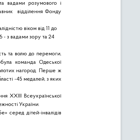
та вадами розумового і
авник
відділення Фонду
ідністю віком від 11 до
6 - з вадами зору та 24
ть та волю до перемоги,
обула команда Одеської
золотих нагород. Перше ж
асті -45 медалей, з яких
ння ХХІІІ Всеукраїнської
ежності України.
е» серед дітей-інвалідів