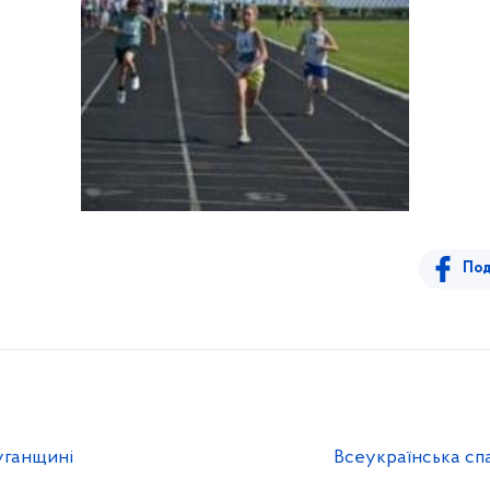
Под
уганщині
Всеукраїнська спа