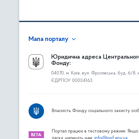
Мапа порталу
Про Фонд
Юридична адреса Центральног
Фонду:
Керівництво
04070, м. Київ, вул. Фролівська, буд. 6/8,
Структура Фонду
ЄДРПОУ 00034163
Територіальні відділення
Вінницьке відділення
Волинське відділення
Власність Фонду соціального захисту осіб
Дніпропетровське відділення
Донецьке відділення
Житомирське відділення
Портал працює в тестовому режимі. Якщо 
ласка, напишіть нам:
info@ispf.gov.ua