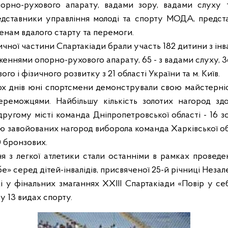
орно-рухового апарату, вадами зору, вадами слуху 
едставники управління молоді та спорту МОДА, предст
нам вдалого старту та перемоги.
ичної частини Спартакіади брали участь 182 дитини з інвал
раженнями опорно-рухового апарату, 65 - з вадами слуху, 3
го і фізичного розвитку з 21 області України та м. Київ.
х днів юні спортсмени демонстрували свою майстерніс
переможцями. Найбільшу кількість золотих нагород зд
 другому місті команда Дніпропетровської області - 16 
ю завойованих нагород виборола команда Харківської обл
10 бронзових.
ня з легкої атлетики стали останніми в рамках проведе
е» серед дітей-інвалідів, присвяченої 25-й річниці Незал
 у фінальних змаганнях ХХІІІ Спартакіади «Повір у себ
у 13 видах спорту.