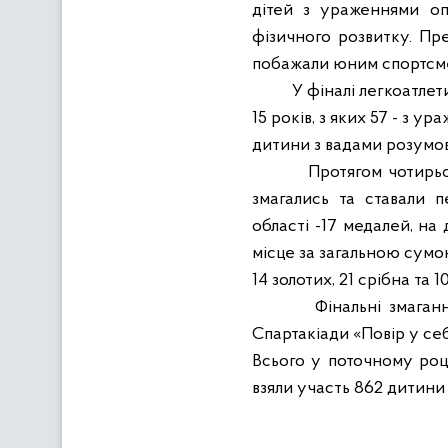
дітей з ураженнями оп
фізичного розвитку. Пр
побажали юним спортсме
У фіналі легкоатлет
15 років, з яких 57 - з у
дитини з вадами розумово
Протягом чотирьо
змагались та ставали 
області -17 медалей, на
місце за загальною сумо
14 золотих, 21 срібна та 
Фінальні змаган
Спартакіади «Повір у себ
Всього у поточному році
взяли участь 862 дитини 