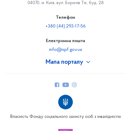
04070, м. Київ, вул. Боричів Тік, буд. 28
Телефон
+380 (44) 293-17-56
Електронна пошта
info@ispf.gov.ua
Мапа порталу
Про Фонд
Керівництво
Структура Фонду
Територіальні відділення
Вінницьке відділення
Волинське відділення
Власність Фонду соціального захисту осіб з інвалідністю
Дніпропетровське відділення
Донецьке відділення