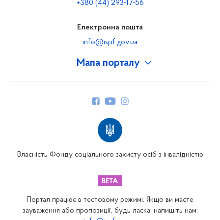
+380 (44) 293-17-56
Електронна пошта
info@ispf.gov.ua
Мапа порталу
Про Фонд
Керівництво
Структура Фонду
Територіальні відділення
Вінницьке відділення
Волинське відділення
Власність Фонду соціального захисту осіб з інвалідністю
Дніпропетровське відділення
Донецьке відділення
Житомирське відділення
Портал працює в тестовому режимі. Якщо ви маєте
Закарпатське відділення
зауваження або пропозиції, будь ласка, напишіть нам: