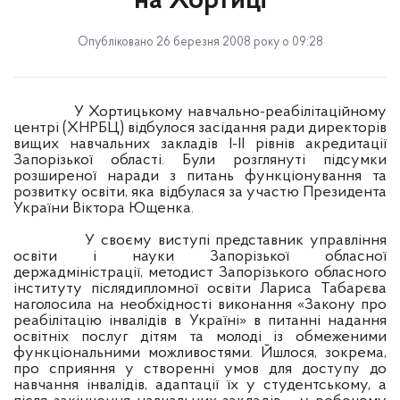
на Хортиці
Опубліковано 26 березня 2008 року о 09:28
У Хортицькому навчально-реабілітаційному
центрі (ХНРБЦ) відбулося засідання ради директорів
вищих навчальних закладів І-ІІ рівнів акредитації
Запорізької області. Були розглянуті підсумки
розширеної наради з питань функціонування та
розвитку освіти, яка відбулася за участю Президента
України Віктора Ющенка.
У своєму виступі представник управління
освіти і науки Запорізької обласної
держадміністрації, методист Запорізького обласного
інституту післядипломної освіти Лариса Табарєва
наголосила на необхідності виконання «Закону про
реабілітацію інвалідів в Україні» в питанні надання
освітніх послуг дітям та молоді із обмеженими
функціональними можливостями. Йшлося, зокрема,
про сприяння у створенні умов для доступу до
навчання інвалідів, адаптації їх у студентському, а