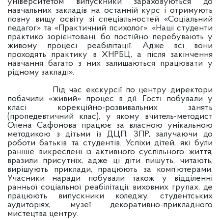
університетом випускники зараховуються до
навчальних закладів на останній курс і отримують
повну вищу освіту зі спеціальностей «Соціальний
педагог» та «Практичний психолог». «Наші студенти
практико зорієнтовані, бо постійно перебувають у
живому процесі реабілітації. Адже всі вони
проходять практику в ХНРБЦ, а після закінчення
навчання багато з них залишаються працювати у
рідному закладі».
Під час екскурсії по центру директори
побачили «живий» процес в дії. Гості побували у
класі корекційно-розвивальних занять
(пропедевтичний клас), у якому вчитель-методист
Олена Сафонова працює за власною унікальною
методикою з дітьми із ДЦП, ЗПР, залучаючи до
роботи батьків та студентів. Успіхи дітей, які були
раніше викреслені із активного суспільного життя,
вразили присутніх, адже ці діти пишуть, читають,
вирішують приклади, працюють за комп’ютерами.
Учасники наради побували також у відділенні
ранньої соціальної реабілітації, виховних групах, де
працюють випускники коледжу, студентських
аудиторіях, музеї декоративно-прикладного
мистецтва центру.