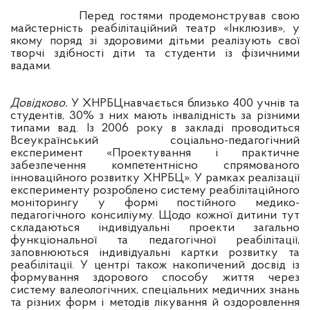
Перед гостями продемонстрував свою
майстерність реабілітаційний театр «Інклюзив», у
якому поряд зі здоровими дітьми реалізують свої
творчі здібності діти та студенти із фізичними
вадами.
Довідково.
У ХНРБЦнавчається близько 400 учнів та
студентів, 30% з них мають інвалідність за різними
типами вад. Із 2006 року в закладі проводиться
Всеукраїнський соціально-педагогічний
експеримент «Проектування і практичне
забезпечення компетентнісно спрямованого
інноваційного розвитку ХНРБЦ». У рамках реалізації
експерименту розроблено систему реабілітаційного
моніторингу у формі постійного медико-
педагогічного консиліуму. Щодо кожної дитини тут
складаються індивідуальні проекти загально
функціональної та педагогічної реабілітації,
заповнюються індивідуальні картки розвитку та
реабілітації. У центрі також накопичений досвід із
формування здорового способу життя через
систему валеологічних, спеціальних медичних знань
та різних форм і методів лікування й оздоровлення