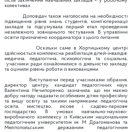
після закінчення навчальних закладів – у робочому
колективах.
Доповідач також наголосила на необхідності
підвищення рівня знань студентів, комп’ютеризації
закладів та підсумувала перший етап проведення
незалежного зовнішнього тестування. В управлінні
освіти призначено координатора з цього питання.
Оскільки саме в Хортицькому центрі
здійснюється комплексна реабілітація дітей-інвалідів:
медична, педагогічна, психологічна та соціальна,
учасники ради ознайомилися із діяльністю закладу
та оцінили рівень роботи із вихованцями.
Виступаючи перед учасниками зібрання,
директор центру, кандидат педагогічних наук
Валентина Нечипоренко зазначила, що ми маємо
добру нагоду надавати особливим дітям професійну
та вищу освіту за такими напрямками: педагогічна
освіта, мистецтво, лісове і садово-паркове
господарство. В умовах навчально-науково-
виробничого комплексу із Київським національним
педагогічним університетом ім. М. Драгоманова та
Мелітопольським державним педагогічним