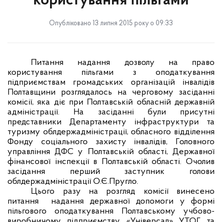
користування пільгами
Опубліковано 13 липня 2015 року о 09:33
Питання надання дозволу на право
користування пільгами з оподаткування
підприємствам громадських організацій інвалідів
Полтавщини розглядалось на черговому засіданні
комісії, яка діє при Полтавській обласній державній
адміністрації. На засіданні були присутні
представники Департаменту інфраструктури та
туризму облдержадміністрації, обласного відділення
Фонду соціального захисту інвалідів, Головного
управління ДФС у Полтавській області, Державної
фінансової інспекції в Полтавській області. Очолив
засідання перший заступник голови
облдержадміністрації О.Є.Пругло.
Цього разу на розгляд комісії винесено
питання
надання державної допомоги у формі
пільгового оподаткування Полтавському учбово-
виробничому підприємству «Універсал» УТОГ та