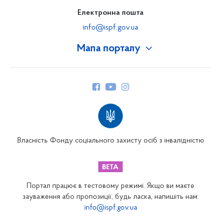
Електронна пошта
info@ispf.gov.ua
Мапа порталу
Про Фонд
Керівництво
Структура Фонду
Територіальні відділення
Вінницьке відділення
Волинське відділення
Власність Фонду соціального захисту осіб з інвалідністю
Дніпропетровське відділення
Донецьке відділення
Житомирське відділення
Портал працює в тестовому режимі. Якщо ви маєте
Закарпатське відділення
зауваження або пропозиції, будь ласка, напишіть нам:
info@ispf.gov.ua
Запорізьке відділення