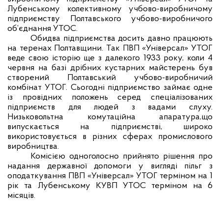
Лубенському колективному учбово-виробничому
підприємству Полтавського учбово-виробничого
об’єднання УТОС.
Обидва підприємства досить давно працюють
на теренах Полтавщини. Так ПВП «Універсал» УТОГ
веде свою історію ще з далекого 1933 року, коли 4
червня на базі дрібних кустарних майстерень був
створений Полтавський учбово-виробничий
комбінат УТОГ. Сьогодні підприємство займає одне
із провідних положень серед спеціалізованих
підприємств для людей з вадами слуху.
Низьковольтна комутаційна апаратура,що
випускається на підприємстві, широко
використовується в різних сферах промислового
виробництва.
Комісією одноголосно прийнято рішення про
надання державної допомоги у вигляді пільг з
оподаткування ПВП «Універсал» УТОГ терміном на 1
рік та Лубенському КУВП УТОС терміном на 6
місяців.