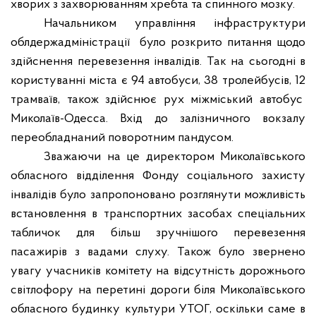
хворих з захворюванням хребта та спинного мозку.
Начальником управління інфраструктури
облдержадміністрації
було розкрито питання щодо
здійснення перевезення інвалідів. Так на сьогодні в
користуванні міста є 94 автобуси, 38 тролейбусів, 12
трамваїв, також здійснює рух міжміський автобус
Миколаїв-Одесса. Вхід до залізничного вокзалу
переобладнаний поворотним пандусом.
Зважаючи на це директором Миколаївського
обласного відділення Фонду соціального захисту
інвалідів було запропоновано розглянути можливість
встановлення в транспортних засобах спеціальних
табличок для більш зручнішого перевезення
пасажирів з вадами слуху. Також було звернено
увагу учасників комітету на відсутність дорожнього
світлофору на перетині дороги біля Миколаївського
обласного будинку культури УТОГ, оскільки саме в