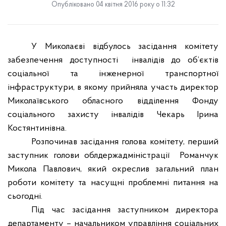
Опубліковано 04 квітня 2016 року о 11:32
У Миколаєві відбулось засідання комітету
забезпечення доступності
інвалідів до об’єктів
соціальної та інженерної транспортної
інфраструктури, в якому прийняла участь директор
Миколаївського обласного відділення Фонду
соціального захисту інвалідів Чекарь Ірина
Костянтинівна.
Розпочинав засідання голова комітету, перший
заступник голови облдержадміністрації
Романчук
Микола Павлович, який окреслив загальний план
роботи комітету та насущні проблемні питання на
сьогодні.
Під час засідання заступником директора
департаменту – начальником управління соціальних