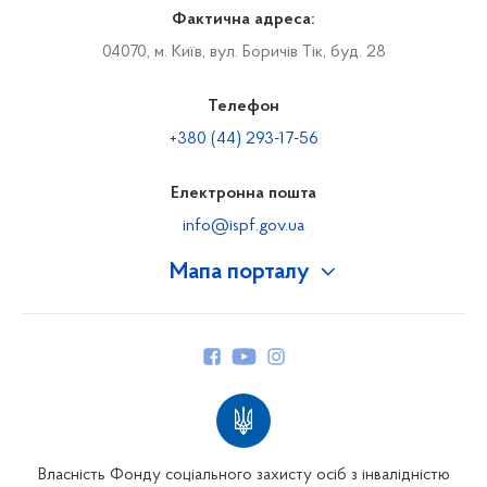
Фактична адреса:
04070, м. Київ, вул. Боричів Тік, буд. 28
Телефон
+380 (44) 293-17-56
Електронна пошта
info@ispf.gov.ua
Мапа порталу
Про Фонд
Керівництво
Структура Фонду
Територіальні відділення
Вінницьке відділення
Волинське відділення
Власність Фонду соціального захисту осіб з інвалідністю