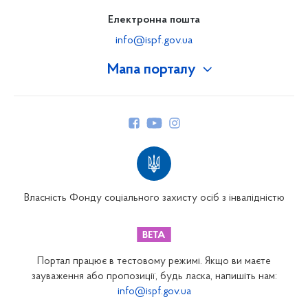
Електронна пошта
info@ispf.gov.ua
Мапа порталу
Про Фонд
Керівництво
Структура Фонду
Територіальні відділення
Вінницьке відділення
Волинське відділення
Власність Фонду соціального захисту осіб з інвалідністю
Дніпропетровське відділення
Донецьке відділення
Житомирське відділення
Портал працює в тестовому режимі. Якщо ви маєте
Закарпатське відділення
зауваження або пропозиції, будь ласка, напишіть нам:
info@ispf.gov.ua
Запорізьке відділення