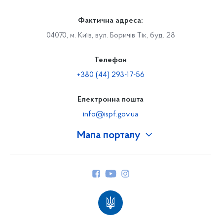
Фактична адреса:
04070, м. Київ, вул. Боричів Тік, буд. 28
Телефон
+380 (44) 293-17-56
Електронна пошта
info@ispf.gov.ua
Мапа порталу
Про Фонд
Керівництво
Структура Фонду
Територіальні відділення
Вінницьке відділення
Волинське відділення