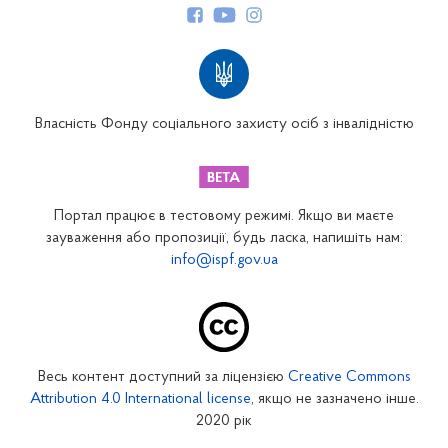
Структура Фонду
Територіальні відділення
Вінницьке відділення
Волинське відділення
Власність Фонду соціального захисту осіб з інвалідністю
Дніпропетровське відділення
Донецьке відділення
Житомирське відділення
Портал працює в тестовому режимі. Якщо ви маєте
Закарпатське відділення
зауваження або пропозиції, будь ласка, напишіть нам:
info@ispf.gov.ua
Запорізьке відділення
Івано-Франківське відділення
Київське міське відділення
Київське обласне відділення
Весь контент доступний за ліцензією
Creative Commons
Кіровоградське відділення
Attribution 4.0 International license
, якщо не зазначено інше.
Луганське відділення
2020 рік