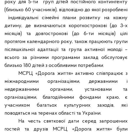
року для 5-ти
груп дітей постійного контингенту
(близько 60 учасників), відповідно до якої розроблені
індивідуальні сімейні плани розвитку на кожну
дитину, де визначаються короткострокові (до 3-х
місяців) та довгострокові (до 6-ти місяців) цілі
протягом календарного року, також працюють групи
післяшкільної адаптації та група активної молоді –
всього за різними програмами заклад обслуговує
близько 180 дітей з особливими потребами.
МСРЦ «Дорога життя» активно співпрацює з
міжнародними організаціями, державними і
недержавними органами, установами та
організаціями, благодійними фондами краю, є
учасником багатьох культурних заходів, які
поводяться на теренах області та України.
На честь святкової дати серед запрошених
гостей та друзів МСРЦ «Дорога життя» були