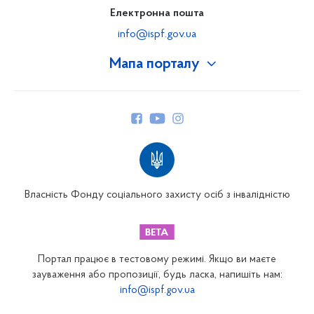
Електронна пошта
info@ispf.gov.ua
Мапа порталу
Про Фонд
Керівництво
Структура Фонду
Територіальні відділення
Вінницьке відділення
Волинське відділення
Власність Фонду соціального захисту осіб з інвалідністю
Дніпропетровське відділення
Донецьке відділення
Житомирське відділення
Портал працює в тестовому режимі. Якщо ви маєте
Закарпатське відділення
зауваження або пропозиції, будь ласка, напишіть нам:
info@ispf.gov.ua
Запорізьке відділення