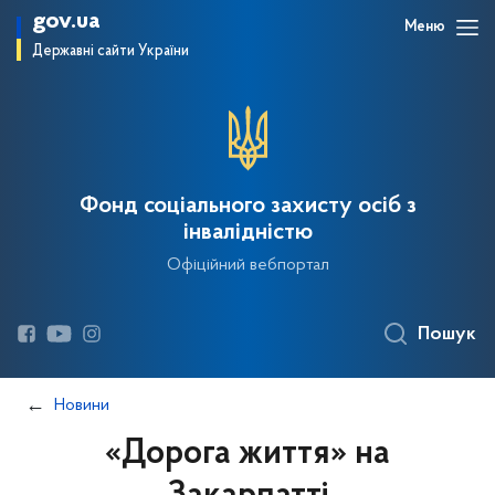
gov.ua
Меню
Державні сайти України
Фонд соціального захисту осіб з
інвалідністю
Офіційний вебпортал
Пошук
Новини
«Дорога життя» на