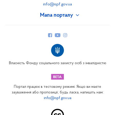
info@ispf.gov.ua
Мапа порталу
Про Фонд
Керівництво
Структура Фонду
Територіальні відділення
Вінницьке відділення
Волинське відділення
Власність Фонду соціального захисту осіб з інвалідністю
Дніпропетровське відділення
Донецьке відділення
Житомирське відділення
Портал працює в тестовому режимі. Якщо ви маєте
Закарпатське відділення
зауваження або пропозиції, будь ласка, напишіть нам:
info@ispf.gov.ua
Запорізьке відділення
Івано-Франківське відділення