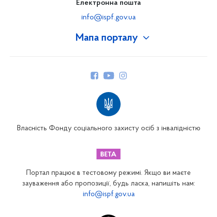
Електронна пошта
info@ispf.gov.ua
Мапа порталу
Про Фонд
Керівництво
Структура Фонду
Територіальні відділення
Вінницьке відділення
Волинське відділення
Власність Фонду соціального захисту осіб з інвалідністю
Дніпропетровське відділення
Донецьке відділення
Житомирське відділення
Портал працює в тестовому режимі. Якщо ви маєте
Закарпатське відділення
зауваження або пропозиції, будь ласка, напишіть нам:
info@ispf.gov.ua
Запорізьке відділення
Івано-Франківське відділення