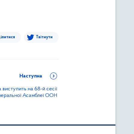
ілитися
Твітнути
Наступна
 виступить на 68-й сесії
неральної Асамблеї ООН