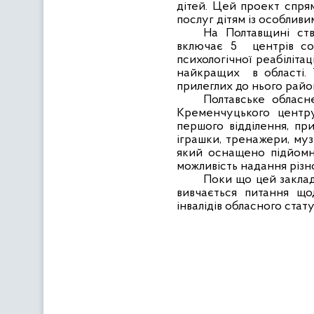
дітей. Цей проект спря
послуг дітям із особлив
На Полтавщині ст
включає 5
центрів со
психологічної реабілітац
найкращих
в області.
прилеглих до нього район
Полтавське обласн
Кременчуцького центру
першого відділення, пр
іграшки, тренажери, му
який оснащено підйомни
можливість надання різн
Поки що цей закла
вивчається питання що
інвалідів обласного стату