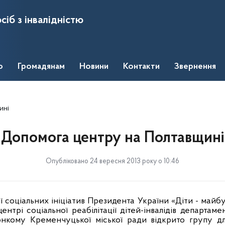
сіб з інвалідністю
о
Громадянам
Новини
Контакти
Звернення
ині
Допомога центру на Полтавщині
Опубліковано 24 вересня 2013 року о 10:46
ї соціальних ініціатив Президента України «Діти - майб
ентрі соціальної реабілітації дітей-інвалідів
департамен
онкому Кременчуцької міської ради
відкрито групу д