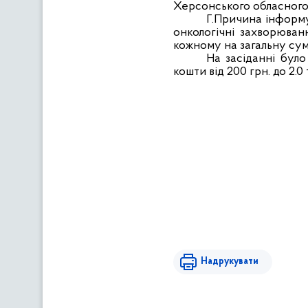
Херсонського обласного
Г.Причина інформув
онкологічні захворюванн
кожному на загальну сум
На засіданні бул
кошти від 200 грн. до 2.0
Надрукувати