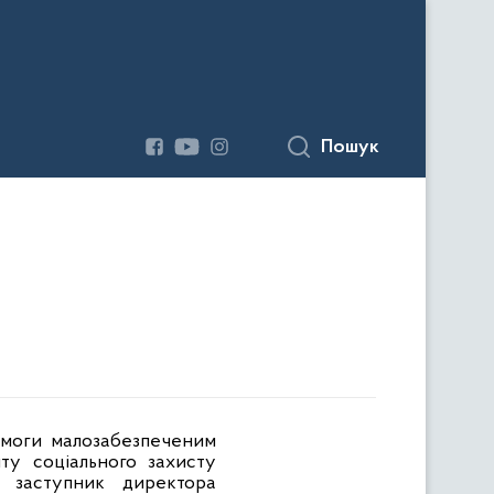
Пошук
помоги малозабезпеченим
нту соціального захисту
ь заступник директора