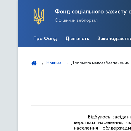
Фонд соціального захисту о
Офіційний вебпортал
Про Фонд
Діяльність
Законодавств
Новини
Допомога малозабезпеченим
Відбулось засідан
верствам населення, як
населення облдержадмі