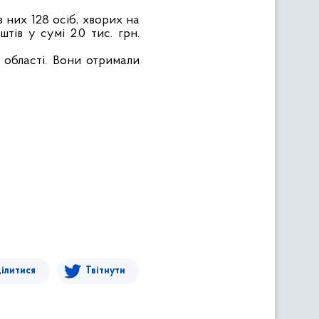
з них 128 осіб, хворих на
тів у сумі 2.0 тис. грн.
в області. Вони отримали
ілитися
Твітнути