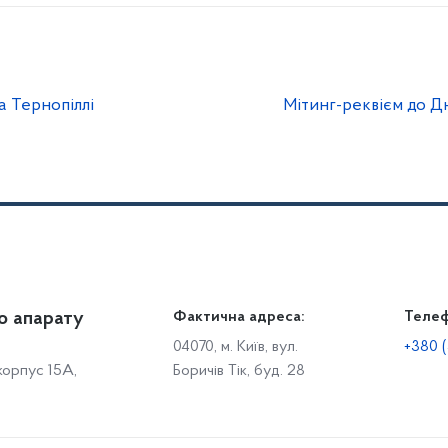
а Тернопіллі
Мітинг-реквієм до Д
о апарату
Громадянам
Фактична адреса:
Теле
Дія
Доступ до публічної інформації
Робо
04070, м. Київ, вул.
+380 (
 корпус 15А,
Боричів Тік, буд. 28
Звіти щодо роботи із запитами на отримання публічної
С
інформації
Р
Звернення громадян
с