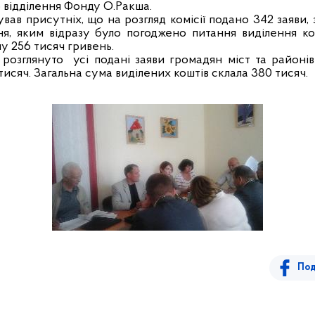
 відділення Фонду О.Ракша.
ав присутніх, що на розгляд комісії подано 342 заяви, 
я, яким відразу було погоджено питання виділення кош
у 256 тисяч гривень.
о розглянуто
усі подані заяви громадян міст та районі
 тисяч. Загальна сума виділених коштів склала 380 тисяч.
Под