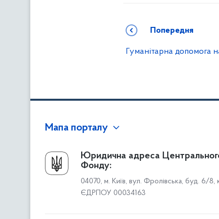
Попередня
Гуманітарна допомога н
Мапа порталу
Про Фонд
Юридична адреса Центральног
Фонду:
Керівництво
04070, м. Київ, вул. Фролівська, буд. 6/8,
Структура Фонду
ЄДРПОУ 00034163
Територіальні відділення
Вінницьке відділення