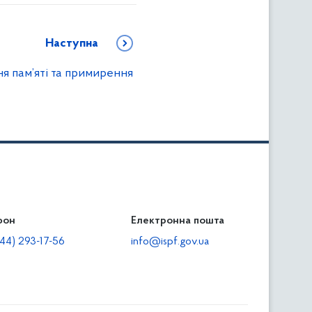
Наступна
ня пам’яті та примирення
фон
льність
Електронна пошта
тодавцям
44) 293-17-56
info@ispf.gov.ua
плата адміністративно-господарських санкцій
еквізити для сплати адміністративно-господарських
анкцій та/або пені