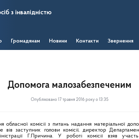
сіб з інвалідністю
о
Громадянам
Новини
Контакти
Звернення
Допомога малозабезпеченим
Опубліковано 17 травня 2016 року о 13:35
ня обласної комісії з питань надання матеріальної до
е вів заступник голови комісії, директор Департаме
ністрації Г.Причина. У роботі комісії взяв участ