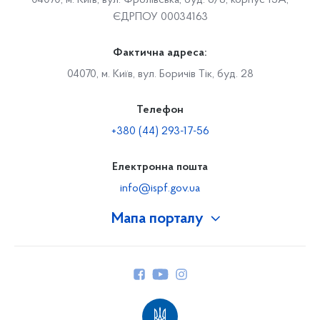
04070, м. Київ, вул. Фролівська, буд. 6/8, корпус 15А,
ЄДРПОУ 00034163
Фактична адреса:
04070, м. Київ, вул. Боричів Тік, буд. 28
Телефон
+380 (44) 293-17-56
Електронна пошта
info@ispf.gov.ua
Мапа порталу
Про Фонд
Керівництво
Структура Фонду
Територіальні відділення