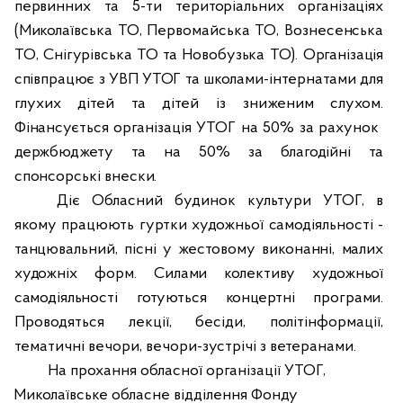
первинних та 5-ти територіальних організаціях
(Миколаївська ТО, Первомайська ТО, Вознесенська
ТО,
Снігурівська ТО та Новобузька ТО). Організація
співпрацює з УВП УТОГ та
школами-інтернатами для
глухих дітей та дітей із зниженим слухом.
Фінансується організація УТОГ на 50% за рахунок
держбюджету та на 50% за благодійні та
спонсорські внески.
Діє Обласний будинок культури УТОГ, в
якому працюють
гуртки художньої самодіяльності -
танцювальний, пісні у жестовому виконанні, малих
художніх форм.
Силами колективу художньої
самодіяльності готуються концертні програми.
Проводяться лекції, бесіди, політінформації,
тематичні вечори, вечори-зустрічі з ветеранами.
На прохання обласної організації УТОГ,
Миколаївське обласне відділення Фонду