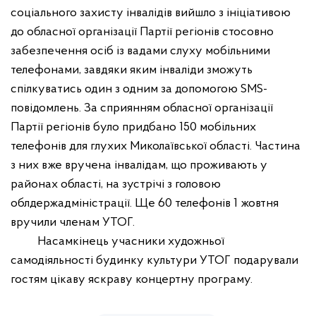
соціального захисту інвалідів вийшло з ініціативою
до обласної організації Партії регіонів стосовно
забезпечення осіб із вадами слуху мобільними
телефонами, завдяки яким інваліди зможуть
спілкуватись один з одним за допомогою
SMS
-
повідомлень. За сприянням обласної організації
Партії регіонів було придбано 150 мобільних
телефонів для глухих Миколаївської області. Частина
з них вже вручена інвалідам, що проживають у
районах області, на зустрічі з головою
облдержадміністрації. Ще 60 телефонів 1 жовтня
вручили членам УТОГ.
Насамкінець учасники художньої
самодіяльності будинку культури УТОГ подарували
гостям цікаву яскраву концертну програму.