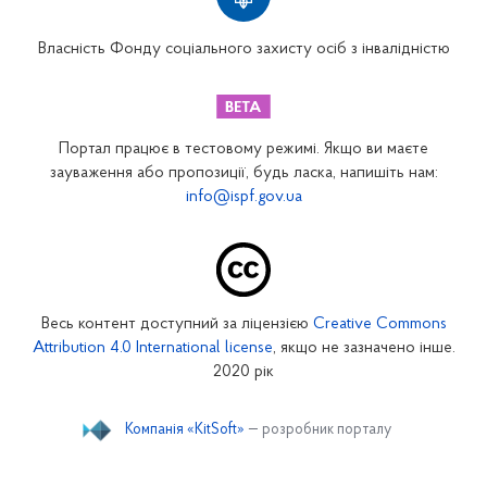
Вінницьке відділення
Волинське відділення
Власність Фонду соціального захисту осіб з інвалідністю
Дніпропетровське відділення
Донецьке відділення
Житомирське відділення
Портал працює в тестовому режимі. Якщо ви маєте
Закарпатське відділення
зауваження або пропозиції, будь ласка, напишіть нам:
info@ispf.gov.ua
Запорізьке відділення
Івано-Франківське відділення
Київське міське відділення
Київське обласне відділення
Весь контент доступний за ліцензією
Creative Commons
Кіровоградське відділення
Attribution 4.0 International license
, якщо не зазначено інше.
Луганське відділення
2020 рік
Львівське відділення
Компанія «KitSoft»
— розробник порталу
Миколаївське відділення
Одеське відділення