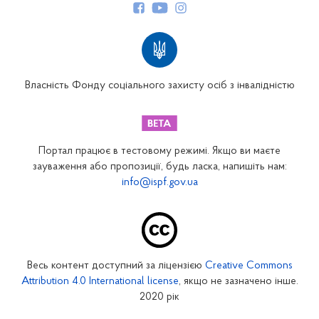
Структура Фонду
Територіальні відділення
Вінницьке відділення
Волинське відділення
Власність Фонду соціального захисту осіб з інвалідністю
Дніпропетровське відділення
Донецьке відділення
Житомирське відділення
Портал працює в тестовому режимі. Якщо ви маєте
Закарпатське відділення
зауваження або пропозиції, будь ласка, напишіть нам:
info@ispf.gov.ua
Запорізьке відділення
Івано-Франківське відділення
Київське міське відділення
Київське обласне відділення
Весь контент доступний за ліцензією
Creative Commons
Кіровоградське відділення
Attribution 4.0 International license
, якщо не зазначено інше.
Луганське відділення
2020 рік
Львівське відділення