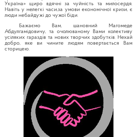
Україна» щиро вдячні за чуйність та милосердя.
Навіть у нелегкі часи,за умови економічної кризи, є
люди небайдужі до чужої біди.
Бажаємо Вам, шановний Магомеде
Абдулгамідовичу, та очолюваному Вами колективу
усіляких гараздів та нових творчих здобутків. Нехай
добро, яке ви чините людям повертається Вам
сторицею.