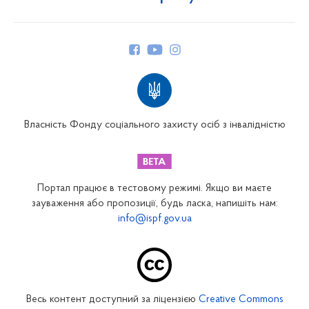
Про Фонд
Керівництво
Структура Фонду
Територіальні відділення
Вінницьке відділення
Волинське відділення
Власність Фонду соціального захисту осіб з інвалідністю
Дніпропетровське відділення
Донецьке відділення
Житомирське відділення
Портал працює в тестовому режимі. Якщо ви маєте
Закарпатське відділення
зауваження або пропозиції, будь ласка, напишіть нам:
info@ispf.gov.ua
Запорізьке відділення
Івано-Франківське відділення
Київське міське відділення
Київське обласне відділення
Весь контент доступний за ліцензією
Creative Commons
Кіровоградське відділення