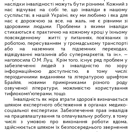
наслідки інвалідності можуть бути різними. Кожний з
нас відчуває на собі те, що інваліди в нашому
суспільстві, в нашій Україні, яку ми любимо і яка для
нас є дорожчою за все, на жаль, не є рівними зі
здоровими людьми. Проблеми з якими інваліди
стикаються є практично на кожному кроці у їхньому
повсякденному
житті: у питаннях, пов’язаних із
роботою, пересуванням
у громадському транспорті
або на наземних та підземних переходах,
відвідуванні магазинів або супермаркетів, та ін.», —
наголосила О.М. Луц.
Крім того, існує ряд проблем у
забезпеченні людей з інвалідністю по зору
інформаційною доступністю, в тому числі:
періодичними виданнями та літературою шрифтом
Брайля, новими примірниками різного роду
озвученої літератури, можливістю користування
тифлокомп'ютерами, тощо.
Інвалідність як міра втрати здоров’я визначається
шляхом експертного обстеження в органах медико-
соціальної експертизи. Забезпечення прав інвалідів
на працевлаштування та оплачувальну роботу, в тому
числі з умовою про виконання роботи вдома,
здійснюється шляхом їх безпосереднього звернення