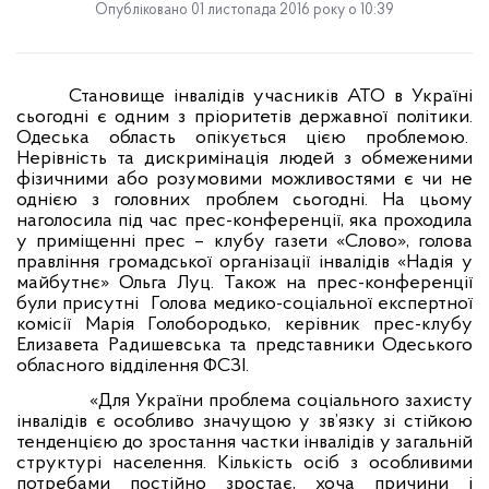
Опубліковано 01 листопада 2016 року о 10:39
Становище інвалідів учасників АТО в Україні
сьогодні є одним з пріоритетів державної політики.
Одеська область опікується цією проблемою.
Нерівність та дискримінація людей з обмеженими
фізичними або розумовими можливостями є чи не
однією з головних проблем сьогодні. На цьому
наголосила під час прес-конференції, яка проходила
у приміщенні прес – клубу газети «Слово», голова
правління громадської організації інвалідів «Надія у
майбутнє» Ольга Луц. Також на прес-конференції
були присутні
Голова медико-соціальної експертної
комісії Марія Голобородько, керівник прес-клубу
Елизавета Радишевська та представники Одеського
обласного відділення ФСЗІ.
«Для України проблема соціального захисту
інвалідів є особливо значущою у зв’язку зі стійкою
тенденцією до зростання частки інвалідів у загальній
структурі населення. Кількість осіб з особливими
потребами постійно зростає, хоча причини і