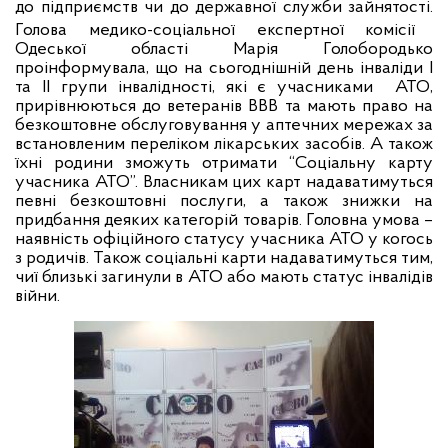
до підприємств чи до державної служби зайнятості.
Голова медико-соціальної експертної комісії
Одеської області Марія Голобородько
проінформувала, що на сьогоднішній день інваліди І
та ІІ групи інвалідності, які є учасниками
АТО,
прирівнюються до ветеранів ВВВ та мають право на
безкоштовне обслуговування у аптечних мережах за
встановленим переліком лікарських засобів. А також
їхні родини зможуть отримати “Соціальну карту
учасника АТО”. Власникам цих карт надаватимуться
певні безкоштовні послуги, а також знижки на
придбання деяких категорій товарів. Головна умова –
наявність офіційного статусу учасника АТО у когось
з родичів. Також соціальні карти надаватимуться тим,
чиї близькі загинули в АТО або мають статус інвалідів
війни.