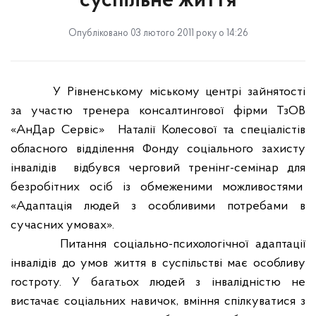
суспільне життя
Опубліковано 03 лютого 2011 року о 14:26
У Рівненському міському центрі зайнятості
за участю тренера консалтингової фірми ТзОВ
«АнДар Сервіс»
Наталії Колесової та спеціалістів
обласного відділення Фонду соціального захисту
інвалідів
відбувся черговий тренінг-семінар для
безробітних осіб із обмеженими можливостями
«Адаптація людей з особливими потребами в
сучасних умовах».
Питання соціально-психологічної адаптації
інвалідів до умов життя в суспільстві має особливу
гостроту. У багатьох людей з інвалідністю не
вистачає соціальних навичок, вміння спілкув
атися
з