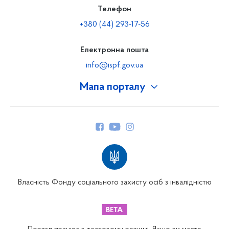
Телефон
+380 (44) 293-17-56
Електронна пошта
info@ispf.gov.ua
Мапа порталу
Про Фонд
Керівництво
Структура Фонду
Територіальні відділення
Вінницьке відділення
Волинське відділення
Власність Фонду соціального захисту осіб з інвалідністю
Дніпропетровське відділення
Донецьке відділення
Житомирське відділення