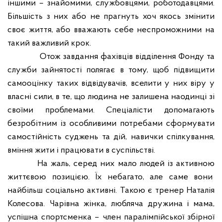
іншими – знайомими, службовцями, роботодавцями.
Більшість з них або не прагнуть хоч якось змінити
своє життя, або вважають себе неспроможними на
такий важливий крок.
Отож завдання фахівців відділення Фонду та
служби зайнятості полягає в тому, щоб підвищити
самооцінку таких відвідувачів, вселити у них віру у
власні сили, в те, що людина не залишена наодинці зі
своїми проблемами. Спеціалісти допомагають
безробітним із особливими потребами сформувати
самостійність суджень та дій, навички спілкування,
вміння жити і працювати в суспільстві.
На жаль, серед них мало людей
і
з активною
життєвою позицією. Їх небагато, але саме вони
найбільш соціально активні. Такою є тренер Наталія
Колесова. Чарівна жінка, любляча дружина і мама,
успішна спортсменка – член паралімпійської збірної