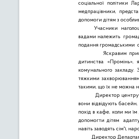
соціальної політики Ла
медпрацівники, предст
допомоги дітям з особлив
Учасники
наголо
вадами належить
грома
подання громадськими
Яскравим прик
дитинства «Промінь», 
комунального закладу. 
тяжкими захворюваннями
такими, що їх не можна н
Директор центру 
вони відвідують басейн, 
похід в кафе, коли ми їм
допомогти дітям
адапту
навіть заводять сім'ї, н
Директор Департаме