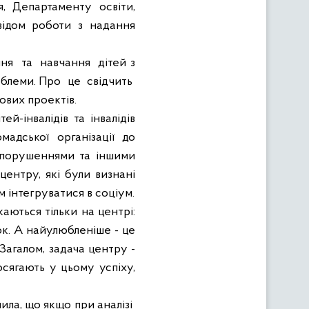
я, Департаменту освіти,
відом роботи з надання
ння
та
навчання
дітей з
блеми. Про
це
свідчить
ових проектів.
й-інвалідів та інвалідів
адської організації до
и порушеннями та іншими
ентру, які були визнані
 інтегруватися в соціум.
аються тільки на центрі:
нок. А найулюбленіше - це
 Загалом, задача центру -
осягають у цьому успіху,
ила, що якщо при аналізі