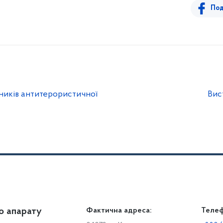
Под
ників антитерористичної
Вис
о апарату
Громадянам
Фактична адреса:
Теле
Дія