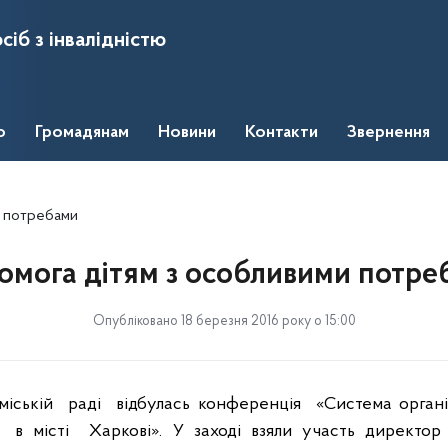
сіб з інвалідністю
о
Громадянам
Новини
Контакти
Звернення
и потребами
омога дітям з особливими потре
Опубліковано 18 березня 2016 року о 15:00
міській
раді
відбулась конференція
«Система органі
в місті
Харкові».
У заході взяли участь директор