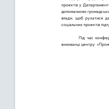
проектів у Департаменті
допомагаємо громадськи
влади, щоб рухатися да
соціальних проектів під
Під час конфе
вихованці центру
«Пром