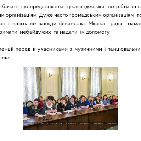
 бачать, що представлена
цікава ідея, яка
потрібна та 
м організаціям. Дуже часто громадським організаціям
п
лі, і навіть не завжди фінансова. Міська
рада
нама
тримати
небайдужих
та надати
їм допомогу.
ренції перед її учасниками з музичними і танцювальн
інь».