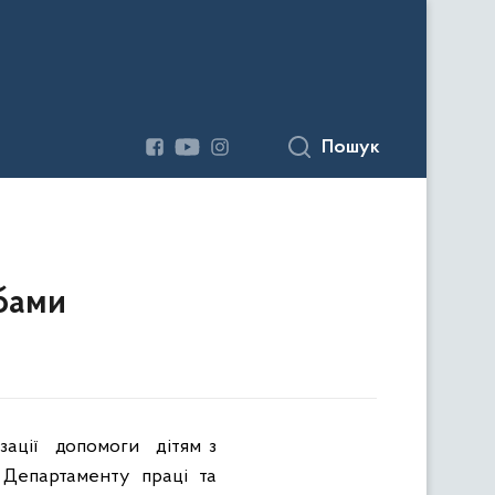
Пошук
бами
зації
допомоги
дітям з
 Департаменту праці та