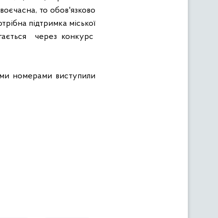
своєчасна, то обов'язково
отрібна підтримка міської
гається
через конкурс
ими номерами виступили