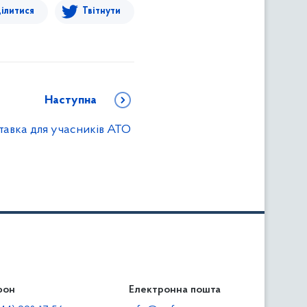
ілитися
Твітнути
Наступна
тавка для учасників АТО
фон
льність
Електронна пошта