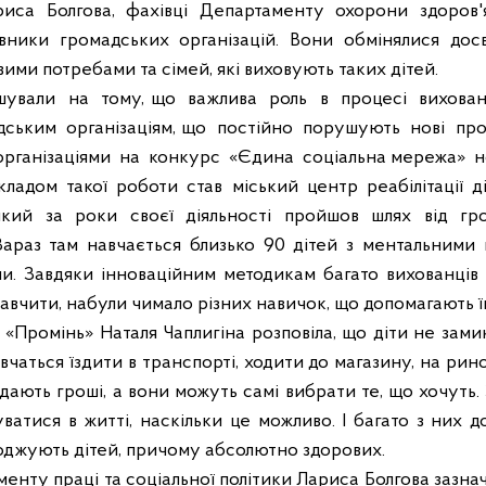
риса Болгова, фахівці Департаменту охорони здоров'
авники громадських організацій. Вони обмінялися дос
ими потребами та сімей, які виховують таких дітей.
шували
на
тому, що
важлива
роль
в
процесі
вихова
дським
організаціям, що
постійно
порушують
нові
про
організаціями
на
конкурс
«Єдина
соціальна мережа»
н
ладом такої роботи став міський центр реабілітації діте
який за роки своєї діяльності пройшов шлях від гром
Зараз там навчається близько 90 дітей з ментальним
. Завдяки інноваційним методикам багато вихованців ц
авчити, набули чимало різних навичок, що допомагають їм
«Промінь» Наталя Чаплигіна розповіла, що діти не замик
вчаться їздити в транспорті, ходити до магазину, на ри
 дають гроші, а вони можуть самі вибрати те, що хочуть.
ватися в житті, наскільки це можливо. І багато з них д
ароджують дітей, причому абсолютно здорових.
нту праці та соціальної політики Лариса Болгова зазнач