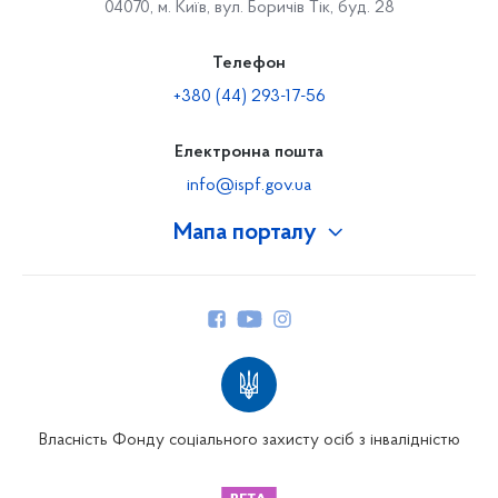
04070, м. Київ, вул. Боричів Тік, буд. 28
Телефон
+380 (44) 293-17-56
Електронна пошта
info@ispf.gov.ua
Мапа порталу
Про Фонд
Керівництво
Структура Фонду
Територіальні відділення
Вінницьке відділення
Волинське відділення
Власність Фонду соціального захисту осіб з інвалідністю
Дніпропетровське відділення
Донецьке відділення