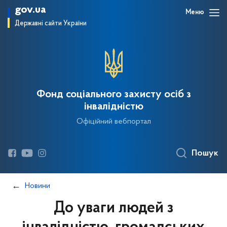
gov.ua
Меню
Державні сайти України
Фонд соціального захисту осіб з
інвалідністю
Офіційний вебпортал
Пошук
Новини
До уваги людей з