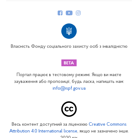
Керівництво
Структура Фонду
Територіальні відділення
Вінницьке відділення
Волинське відділення
Власність Фонду соціального захисту осіб з інвалідністю
Дніпропетровське відділення
Донецьке відділення
Житомирське відділення
Портал працює в тестовому режимі. Якщо ви маєте
Закарпатське відділення
зауваження або пропозиції, будь ласка, напишіть нам:
info@ispf.gov.ua
Запорізьке відділення
Івано-Франківське відділення
Київське міське відділення
Київське обласне відділення
Весь контент доступний за ліцензією
Creative Commons
Кіровоградське відділення
Attribution 4.0 International license
, якщо не зазначено інше.
Луганське відділення