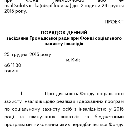
при Фонді
(
тел.425-48-26 або
e
-
mail
:
Solotvinska
@
ispf
.
kiev
.
ua
) до 12 години 24 грудня
2015 року.
ПРОЕКТ
ПОРЯДОК ДЕННИЙ
засідання Громадської ради при Фонді соціального
захисту інвалідів
25
грудня
2015 року
м. Київ
об 11.
3
0
годині
1.
Про діяльність Фонду соціального
захисту інвалідів щодо реалізації державних програм
по соціальному захисту осіб з інвалідністю у 2015
році та планування видатків за бюджетними
програмами, виконання яких передбачається Фонду