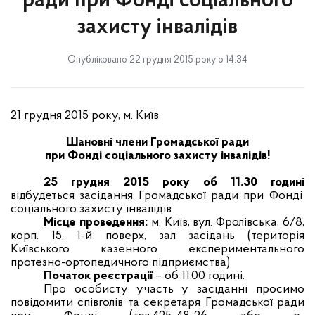
ради при Фонді соціального
захисту інвалідів
Опубліковано 22 грудня 2015 року о 14:34
21 грудня 2015 року, м. Київ
Шановні члени Громадської ради
при Фонді соціального захисту інвалідів!
25 грудня 2015 року об 11.
3
0 годині
відбудеться засідання Громадської ради при Фонді
соціального захисту інвалідів
Місце проведення:
м. Київ, вул. Фролівська, 6/8,
корп. 15, 1-й поверх, зал засідань
(територія
Київського казенного експериментального
протезно-ортопедичного підприємства)
Початок реєстрації
– об 11.00 годині.
Про особисту участь у засіданні просимо
повідомити співголів та секретаря Громадської ради