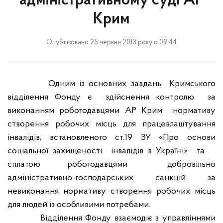
адміністративному суді АР
Крим
Опубліковано 25 червня 2013 року о 09:44
Одним із основних завдань
Кримського
відділення Фонду є
здійснення контролю
за
виконанням роботодавцями АР Крим
нормативу
створення робочих місць для працевлаштування
інвалідів, встановленого ст.19 ЗУ «Про основи
соціальної захищеності
інвалідів в Україні»
та
сплатою
роботодавцями
добровільно
адміністративно-господарських санкцій за
невиконання нормативу створення робочих місць
для людей із особливими потребами.
Відділення Фонду взаємодіє з управліннями