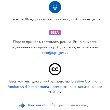
Територіальні відділення
Вінницьке відділення
Волинське відділення
Власність Фонду соціального захисту осіб з інвалідністю
Дніпропетровське відділення
Донецьке відділення
Житомирське відділення
Портал працює в тестовому режимі. Якщо ви маєте
Закарпатське відділення
зауваження або пропозиції, будь ласка, напишіть нам:
info@ispf.gov.ua
Запорізьке відділення
Івано-Франківське відділення
Київське міське відділення
Київське обласне відділення
Весь контент доступний за ліцензією
Creative Commons
Кіровоградське відділення
Attribution 4.0 International license
, якщо не зазначено інше.
Луганське відділення
2020 рік
Львівське відділення
Компанія «KitSoft»
— розробник порталу
Миколаївське відділення