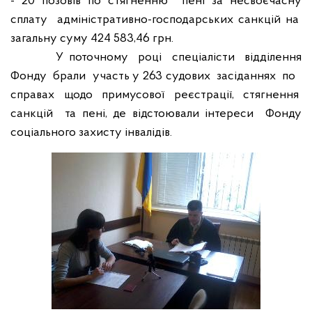
- 20 позовів по стягненню
пені за несвоєчасну
сплату
адміністративно-господарських санкцій на
загальну суму 424 583,46 грн.
У поточному
році
спеціалісти
відділення
Фонду
брали
участь у 263 судових
засіданнях
по
справах щодо примусової реєстрації, стягнення
санкцій
та пені, де відстоювали інтереси
Фонду
соціального захисту інвалідів.