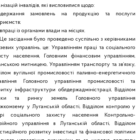
нізацій інвалідів, які висловилися щодо:
держання замовлень на продукцію та послуги
приємств;
івпраці із органами влади на місцях.
Це засідання було проведено суспільно з керівниками
зевих управлінь, це: Управлінням праці та соціального
исту населення, Головним фінансовим управлінням,
анською митницею, Управлінням транспорту та зв’язку,
ділом вугільної промисловості паливно-енергетичного
авління Головного управління промисловості та
витку інфраструктури облдержадміністрації, Відділом
нки та ринку земель Головного управління
жкомзему у Луганській області, Відділом контролю у
рі соціального захисту населення Контрольно-
ізійного управління в Луганській області, Відділом
стиційного розвитку інвестиції та фінансової політики