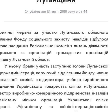
Луганщини
Опубліковано 13 липня 2010 року о 09:44
рикінці червня за участю Луганського обласного
ділення Фонду соціального захисту інвалідів відбулося
ове засідання Регіональної комісії з питань діяльності
приємств та організацій громадських організацій
лідів у Луганській області.
У ньому брали участь заступник голови Луганської
держадміністрації, керуючий відділенням Фонду, члени
іональної комісії, в.о.директора учбово-виробничого
єднання Українського товариства сліпих м.Луганська,
ектор виробничо-комерційного підприємства інвалідів
аністану міської організації Української спілки
еранів Афганістану та воїнів-інтернаціоналістів