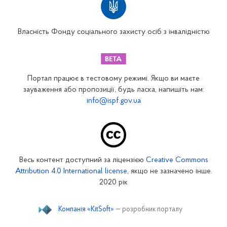
Вінницьке відділення
Волинське відділення
Власність Фонду соціального захисту осіб з інвалідністю
Дніпропетровське відділення
Донецьке відділення
Житомирське відділення
Портал працює в тестовому режимі. Якщо ви маєте
Закарпатське відділення
зауваження або пропозиції, будь ласка, напишіть нам:
info@ispf.gov.ua
Запорізьке відділення
Івано-Франківське відділення
Київське міське відділення
Київське обласне відділення
Весь контент доступний за ліцензією
Creative Commons
Кіровоградське відділення
Attribution 4.0 International license
, якщо не зазначено інше.
Луганське відділення
2020 рік
Львівське відділення
Компанія «KitSoft»
— розробник порталу
Миколаївське відділення