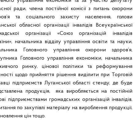
овного управління економіки та за участю депутату
асної ради, члена постійної комісії з питань охорони
ров’я та соціального захисту населення, голови
анської обласної організації інвалідів Всеукраїнської
мадської організації «Союз організацій інвалідів
аїни», начальника відділу управління освіти та науки,
альника Головного управління охорони здоров’я,
тупника Головного управління економіки, начальника
живчого ринку, цінової політики та реформування
сності щодо прийняття рішення виділити при Торговій
тавці підприємств Луганської області стенду, де буде
дставлена продукція,
яка виробляється на постійній
ові підприємствами громадських організацій інвалідів,
итання по закупівлі матеріалу на вироблення продукції,
ановлення цін тощо.