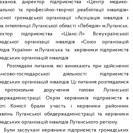
таханов, директор підприємства «Центр медико-
іальної та професійно-творчої реабілітації інвалідів»
асної громадської організації «Асоціація інвалідів з
а інтелігенції Луганської області «Лебедія» м.Луганськ,
ектор підприємства «Шанс-Л» Всеукраїнської
мадської організації інвалідів «Союз організацій
алідів України» м.Луганська та
керівники підприємств
адських організацій інвалідів.
Розглядали питання, які виникають при здійсненні
ансово-господарської діяльності підприємств
адських організацій інвалідів. Ці питання розглядалися
 протокольне доручення голови Луганської
держадміністрації. Окрім керівників підприємств в
оті Комісії брали участь і керівники районних
авлінь Луганської облдержадміністрації та керівники
адських організацій інвалідів Луганського регіону.
Були заслухані керівники підприємств громадських