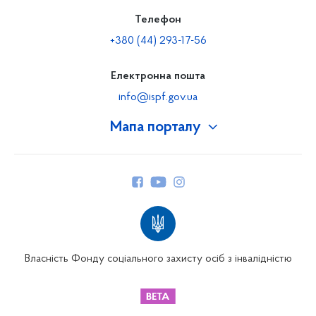
Телефон
+380 (44) 293-17-56
Електронна пошта
info@ispf.gov.ua
Мапа порталу
Про Фонд
Керівництво
Структура Фонду
Територіальні відділення
Вінницьке відділення
Волинське відділення
Власність Фонду соціального захисту осіб з інвалідністю
Дніпропетровське відділення
Донецьке відділення
Житомирське відділення