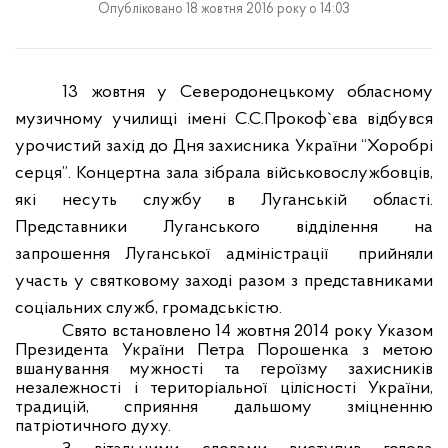
Опубліковано 18 жовтня 2016 року о 14:03
13 жовтня у Северодонецькому обласному
музичному училищі імені С.С.Прокоф
`
єва відбувся
урочистий захід до Дня захисника України
“
Хоробрі
серця
”
. Концертна зала зібрала військовослужбовців,
які несуть службу в Луганській області.
Представники Луганського відділення на
запрошення Луганської адміністрації
прийняли
участь у святковому заході разом з представниками
соціальних служб, громадськістю.
Свято встановлено 14 жовтня 2014 року Указом
Президента України Петра Порошенка з метою
вшанування мужності та героїзму захисників
незалежності і територіальної цілісності України,
традицій, сприяння дальшому зміцненню
патріотичного духу.