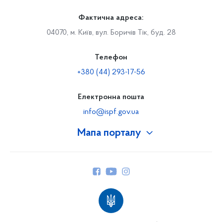
Фактична адреса:
04070, м. Київ, вул. Боричів Тік, буд. 28
Телефон
+380 (44) 293-17-56
Електронна пошта
info@ispf.gov.ua
Мапа порталу
Про Фонд
Керівництво
Структура Фонду
Територіальні відділення
Вінницьке відділення
Волинське відділення