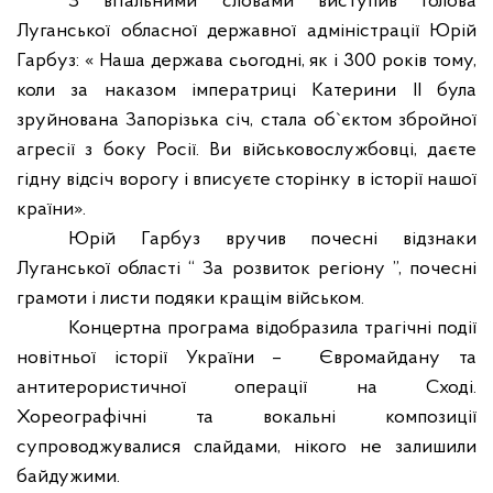
З вітальними словами виступив голова
Луганської обласної державної адміністрації Юрій
Гарбуз: « Наша держава сьогодні, як і 300 років тому,
коли за наказом імператриці Катерини
II
була
зруйнована Запорізька січ, стала об`єктом збройної
агресії з боку Росії. Ви військовослужбовці, даєте
гідну відсіч ворогу і вписуєте сторінку в історії нашої
країни».
Юрій Гарбуз вручив почесні відзнаки
Луганської області “ За розвиток регіону ”, почесні
грамоти і листи подяки кращім військом.
Концертна програма відобразила трагічні події
новітньої історії України –
Євромайдану та
антитерористичної операції на Сході.
Хореографічні та вокальні композиції
супроводжувалися слайдами, нікого не залишили
байдужими.