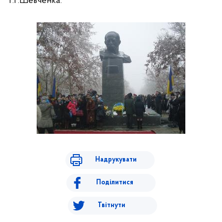
Т.Г.Шевченка.
Надрукувати
Поділитися
Твітнути