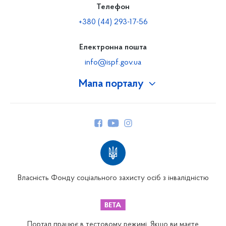
Телефон
+380 (44) 293-17-56
Електронна пошта
info@ispf.gov.ua
Мапа порталу
Про Фонд
Керівництво
Структура Фонду
Територіальні відділення
Вінницьке відділення
Волинське відділення
Власність Фонду соціального захисту осіб з інвалідністю
Дніпропетровське відділення
Донецьке відділення
Житомирське відділення
Портал працює в тестовому режимі. Якщо ви маєте