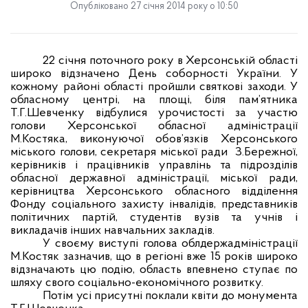
Опубліковано 27 січня 2014 року о 10:50
22 січня поточного року в Херсонській області
широко відзначено День соборності України. У
кожному районі області пройшли святкові заходи. У
обласному центрі, на площі, біля пам’ятника
Т.Г.Шевченку відбулися урочистості за участю
голови Херсонської обласної адміністрації
М.Костяка, виконуючої обов’язків Херсонського
міського голови, секретаря міської ради
З.Бережної,
керівників і працівників управлінь та підрозділів
обласної державної адміністрації, міської ради,
керівництва Херсонського обласного відділення
Фонду соціального захисту інвалідів, представників
політичних партій, студентів вузів та учнів і
викладачів інших навчальних закладів.
У своєму виступі голова облдержадміністрації
М.Костяк зазначив, що в регіоні вже 15 років широко
відзначають цю подію, область впевнено ступає по
шляху свого соціально-економічного розвитку.
Потім усі присутні поклали квіти до монумента