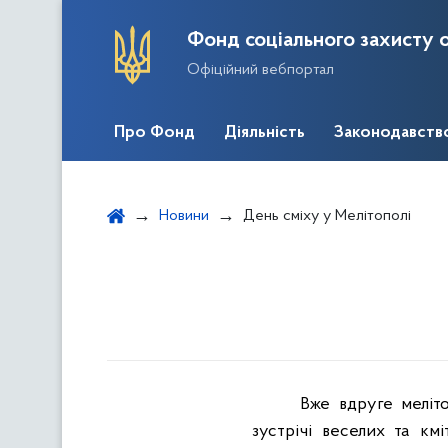
Фонд соціального захисту о
Офіційний вебпортал
Про Фонд
Діяльність
Законодавств
Новини
День сміху у Мелітополі
Вже вдруге меліто
зустрічі веселих та км