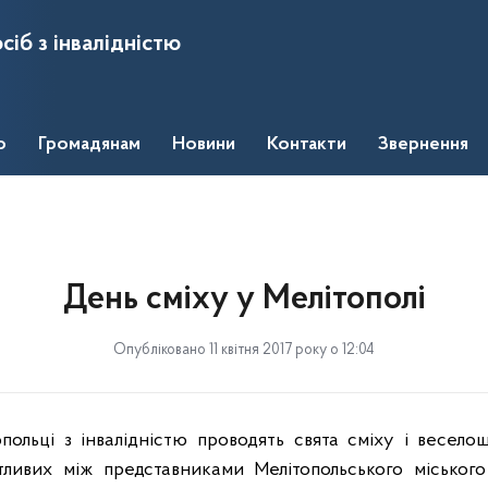
сіб з інвалідністю
о
Громадянам
Новини
Контакти
Звернення
День сміху у Мелітополі
Опубліковано 11 квітня 2017 року о 12:04
польці з інвалідністю проводять свята сміху і весело
ітливих між представниками Мелітопольського міського 