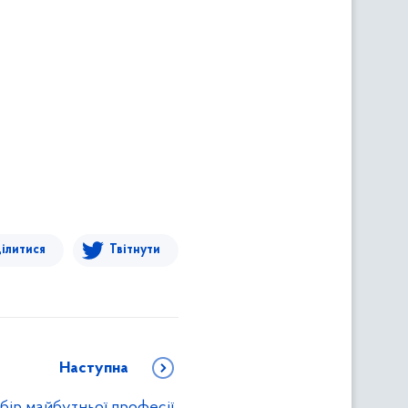
ілитися
Твітнути
Наступна
бір майбутньої професії