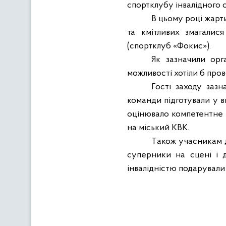
спортклубу інвалідного 
В цьому році жарти
та кмітливих змагали
(спортклуб «Фокис»).
Як зазначили орг
можливості хотіли б пров
Гості заходу заз
команди підготували у ви
оцінювало компетентне 
на міський КВК.
Т
акож учасникам ді
суперники на сцені і 
інвалідністю подарували 