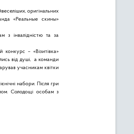
айвеселіших, оригінальних
нда «Реальные скины»
ам з інвалідністю та за
 конкурс – «Візитівка»
ись від душі,
а команди
арував учасникам квітки
ієнічні набори. Після гри
лом. Солодощі особам з