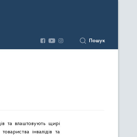
Пошук
щів та влаштовують щирі
товариства інвалідів та