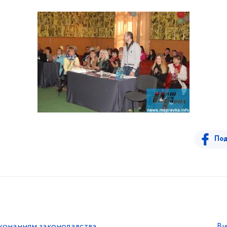
Под
иконанням законодавства
Ви