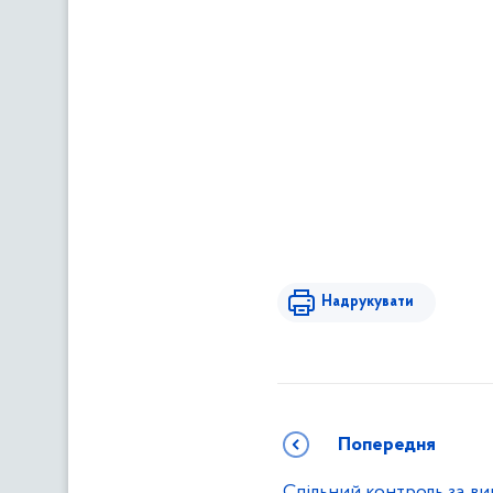
Надрукувати
Попередня
Спільний контроль за в