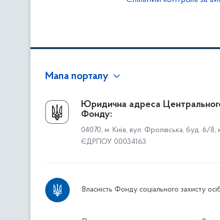
Мапа порталу
Про Фонд
Юридична адреса Центральног
Фонду:
Керівництво
04070, м. Київ, вул. Фролівська, буд. 6/8,
Структура Фонду
ЄДРПОУ 00034163
Територіальні відділення
Вінницьке відділення
Волинське відділення
Власність Фонду соціального захисту осіб
Дніпропетровське відділення
Донецьке відділення