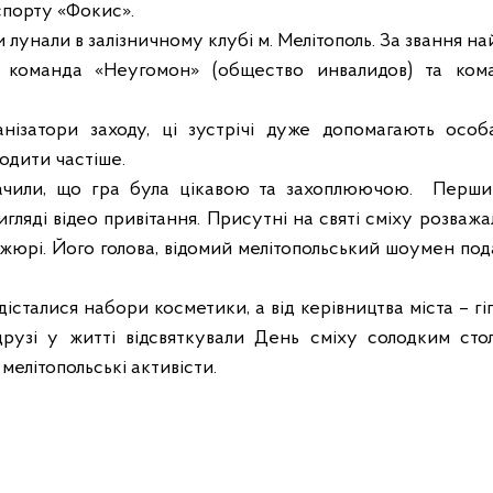
спорту «Фокис».
 лунали в залізничному клубі м. Мелітополь. За звання н
ся команда
«Неугомон» (общество инвалидов)
та
кома
анізатори заходу, ці зустрічі дуже допомагають особ
одити частіше.
начили, що гра була цікавою та захоплюючою.
Перший
гляді відео привітання. Присутні на святі сміху розважал
жюрі. Його голова, відомий мелітопольський шоумен под
сталися набори косметики, а від керівництва міста – гіг
друзі у житті відсвяткували День сміху солодким сто
мелітопольські активісти.