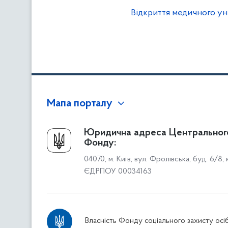
Відкриття медичного ун
Мапа порталу
Про Фонд
Юридична адреса Центральног
Фонду:
Керівництво
04070, м. Київ, вул. Фролівська, буд. 6/8,
Структура Фонду
ЄДРПОУ 00034163
Територіальні відділення
Вінницьке відділення
Волинське відділення
Власність Фонду соціального захисту осіб
Дніпропетровське відділення