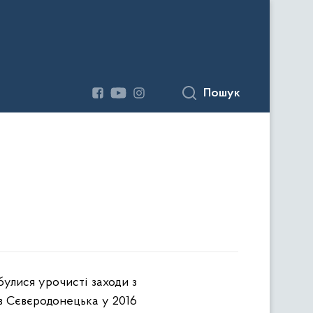
Пошук
булися урочисті заходи з
в Сєвєродонецька у 2016