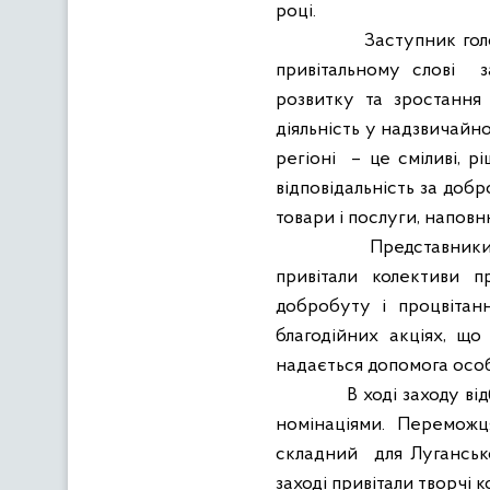
році.
Заступник гол
привітальному слові
з
розвитку та зростання
діяльність у надзвичайн
регіоні
– це сміливі, рі
відповідальність за добр
товари і послуги, напо
Представники
привітали колективи п
добробуту і процвітан
благодійних акціях, що
надається допомога осо
В ході заходу ві
номінаціями.
Переможцям
складний
для Луганськ
заході привітали творчі к