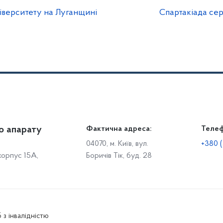
іверситету на Луганщині
Спартакіада се
о апарату
Громадянам
Фактична адреса:
Теле
Дія
Доступ до публічної інформації
Робо
04070, м. Київ, вул.
+380 (
 корпус 15А,
Боричів Тік, буд. 28
Звіти щодо роботи із запитами на отримання публічної
С
інформації
Р
Звернення громадян
с
Графік особистого прийому громадян
С
о
Електронне звернення
 з інвалідністю
Р