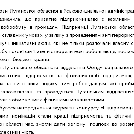
ови Луганської обласної військово-цивільної адміністра
азначила, що п
риватне підприємництво є важливим 
 добробуту її громадян. Підприємці
Луганської облас
о складних умовах, у зв’язку з проведенням антитерорис
шучі, ініціативні люди
, які не тільки розпочали власну 
обут своєї сім'ї, але й створили нові робочі місця, поста
внюють бюджет
країни.
 Луганського обласного відділення Фонду соціального з
риватних підприємств та фізичних-осіб підприємців,
ня та висловили подяку тим роботодавцям, які прий
 започатковані та проводяться Луганським відділенн
бам з обмеженими фізичними можливостями.
дбулося
нагородження лауреатів конкурсу «Підприємець 
и номінацій стали кращі підприємства та фізичні о
ої області час, змогли дати регіону
поштовх до розвит
олективи міста.