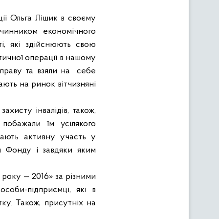
ції Ольга Лішик в своєму
чинником економічного
ті, які здійснюють свою
тичної операції в нашому
справу та взяли на
себе
чають на ринок вітчизняні
ахисту інвалідів, також,
 побажали їм усілякого
мають активну участь у
ям Фонду і завдяки яким
року — 2016» за різними
соби-підприємці, які в
ку. Також, присутніх на