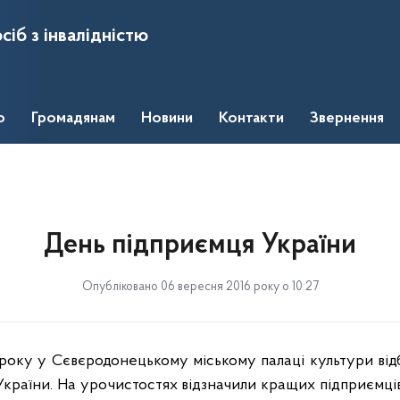
сіб з інвалідністю
о
Громадянам
Новини
Контакти
Звернення
День підприємця України
Опубліковано 06 вересня 2016 року о 10:27
 року
у
С
євєродонецькому
м
іському палаці культури від
України. На урочистостях відзначили кращих підприємці