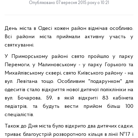
Опубліковано 07 вересня 2015 року о 10:21
День міста в Одесі кожен район відмічав особливо.
Всі райони міста прийма
ли
активну участь у
святкуванні.
У Приморському районі свято пройшло у парку
Перемоги, у Малиновському - у парку Горького та
Михайлівському сквері, свято Київського району - на
вул. Левітана тощо. Особливим "подарунком" для
одеситів стало відкриття нової дитячої поліклініки на
вул. Бочарова, 59
, в якій відкриті 83 кабінета
педіатрів, та будуть вести прийом більш 100
спеціалістів
.
Також
до
Дня
міста
було
відкрито
два
дитячих
садк
и
,
триває
благоустрій
розворотного
кільця
в
лінії
№17
і