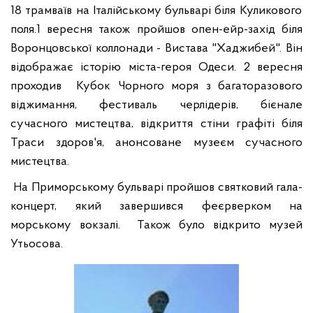
18
трамваїв
на
Італійському
бульварі
біля
Кулико
вого
поля
.1
вересня
також
пройшов
опен
-
ейр
-
захід
біля
Воронцовської
коллонади
-
Вистава
"
Хаджибей
".
Він
відображає історію міста-героя Одеси. 2 вересня
проходив
Кубок Чорного моря з багаторазового
віджимання, фестиваль черлідерів, бієнале
сучасного мистецтва, відкриття стіни графіті біля
Траси здоров'я, анонсоване музеєм сучасного
мистецтва.
На Приморському бульварі пройшов святковий гала-
концерт, який завершився феєрверком на
морському вокзалі.
Також було в
і
дкрито музей
Утьосова.