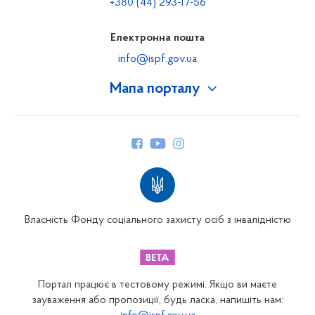
+380 (44) 293-17-56
Електронна пошта
info@ispf.gov.ua
Мапа порталу
Про Фонд
Керівництво
Структура Фонду
Територіальні відділення
Вінницьке відділення
Волинське відділення
Власність Фонду соціального захисту осіб з інвалідністю
Дніпропетровське відділення
Донецьке відділення
Житомирське відділення
Портал працює в тестовому режимі. Якщо ви маєте
Закарпатське відділення
зауваження або пропозиції, будь ласка, напишіть нам: