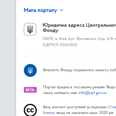
Мапа порталу
Про Фонд
Юридична адреса Центральног
Фонду:
Керівництво
04070, м. Київ, вул. Фролівська, буд. 6/8,
Структура Фонду
ЄДРПОУ 00034163
Територіальні відділення
Вінницьке відділення
Волинське відділення
Власність Фонду соціального захисту осіб
Дніпропетровське відділення
Донецьке відділення
Житомирське відділення
Портал працює в тестовому режимі. Якщо 
ласка, напишіть нам:
info@ispf.gov.ua
Закарпатське відділення
Запорізьке відділення
Весь контент доступний за ліцензією
Crea
Івано-Франківське відділення
license
, якщо не зазначено інше. 2020 рік