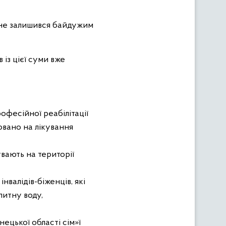
 не залишився байдужим
 із цієї суми вже
фесійної реабілітації
мовано на лікування
вають на території
нвалідів-біженців, які
питну воду,
нецької області сім»ї