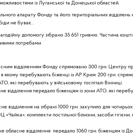
ожливостями із Луганської та Донецької областей.
льного апарату Фонду та його територіальних відділень
 біди не буває…
агодійну допомогу зібрано 35 651 гривню. Частина коштів
ливими потребами.
сним відділенням Фонду спрямовано 300 грн. Центру про
», в якому перебувають біженці із АР Крим. 200 грн. спря
ТО, які перебувають у військовому госпіталі Вінниці.
не відділення передало біженцям із зони АТО, які перебу
не відділення на зібрані 1000 грн. закупило для чотирьох і
«Чайка», комплекти постільної білизни, засоби гігієни, 
ке обласне відділення
передало 1060 грн. біженцям із До