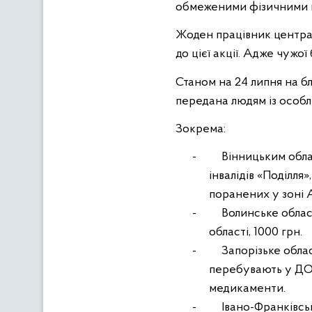
обмеженими фізичними м
Жоден працівник центра
до цієї акції. Адже чужої
Станом на 24 липня на бл
передана людям із особ
Зокрема:
-
Вінницьким обла
інвалідів «Поділля
поранених у зоні А
-
Волинське облас
області, 1000 грн.
-
Запорізьке облас
перебувають у ДОЦ 
медикаменти.
-
Івано-Франківсь