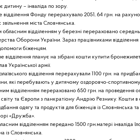
є дитину – інваліда по зору.
е відділення Фонду перерахувало 2051, 64 грн. на рахун
 звільнення міста Слов»янська.
 обласним відділенням у березні перераховано середнь
ерства Оборони України. Зараз працівниками відділення 
 допомоги біженцям.
не відділення планує на зібрані кошти купити бронежилет 
ав Української армії.
аївського відділення перерахували 1100 грн. на придбанн
щини, які перебувають у дитячому оздоровчо-спортивному
им відділенням перераховано 650 грн. на проведення о
світу та Європи з панкратіону Андрію Резнику. Кошти в с
бання одягу та продуктів для біженців із Слов»янська та
орі «Дружба».
асним відділенням передано 1500 грн.матері інваліда Іло
а із Слов»янська.