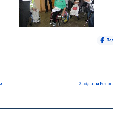
Под
и
Засідання Регіон