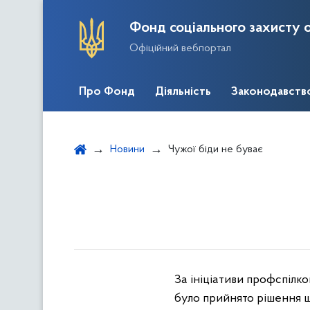
Фонд соціального захисту о
Офіційний вебпортал
Про Фонд
Діяльність
Законодавств
Новини
Чужої біди не буває
За ініціативи профспілко
було прийнято рішення щ