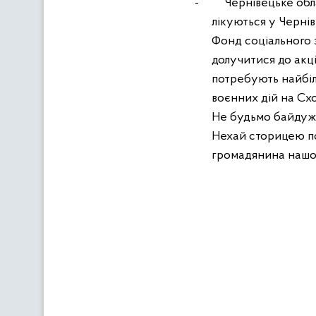
-
Чернівецьке обл
лікуються у Чернів
Фонд соціального з
долучитися до акці
потребують найбіл
воєнних дій на Схо
Не будьмо байдуж
Нехай сторицею по
громадянина нашо