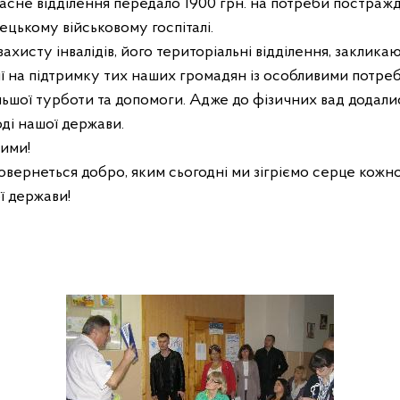
асне відділення передало 1900 грн. на потреби постражда
ецькому військовому госпіталі.
ахисту інвалідів, його територіальні відділення, заклика
ї на підтримку тих наших громадян із особливими потреба
ьшої турботи та допомоги. Адже до фізичних вад додали
ді нашої держави.
ими!
вернеться добро, яким сьогодні ми зігріємо серце кожн
ї держави!