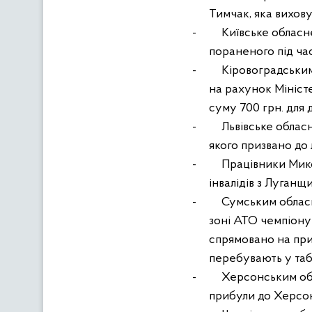
Тимчак, яка вихову
-
Київське обласн
пораненого під час
-
Кіровоградським
на рахунок Мініст
суму 700 грн. для
-
Львівське облас
якого призвано до л
-
Працівники Микол
інвалідів з Луган
-
Сумським обласн
зоні АТО чемпіону 
спрямовано на прид
перебувають у таб
-
Херсонським обл
прибули до Херсон