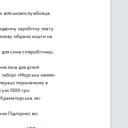
ок військовослужбовця,
оденну заробітну плату
знову зібрано кошти на
для сина співробітниці,
я ліків для дітей-
 таборі «Морська хвиля».
перації пораненому в
умі 1000 грн.
 Краматорська, які
ни Підгорної, які