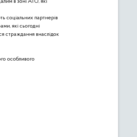
лим в зоні АТО, які
ють соціальних партнерів
ми, які сьогодні
ся страждання внаслідок
ого особливого