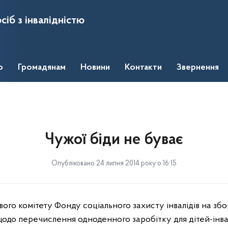
сіб з інвалідністю
о
Громадянам
Новини
Контакти
Звернення
Чужої біди не буває
Опубліковано 24 липня 2014 року о 16:15
вого комітету Фонду соціального захисту інвалідів на зб
одо перечислення одноденного заробітку для дітей-інвал