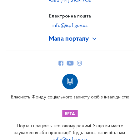
+380 (44) 293-17-56
Електронна пошта
info@ispf.gov.ua
Мапа порталу
Про Фонд
Керівництво
Структура Фонду
Територіальні відділення
Вінницьке відділення
Волинське відділення
Власність Фонду соціального захисту осіб з інвалідністю
Дніпропетровське відділення
Донецьке відділення
Житомирське відділення
Портал працює в тестовому режимі. Якщо ви маєте
Закарпатське відділення
зауваження або пропозиції, будь ласка, напишіть нам:
info@ispf.gov.ua