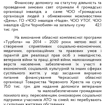
Фінансову допомогу на статутну діяльність та
проведення зимових свят отримали 4 громадські
організації інвалідів, а
саме: ЧОО «Громадська
організація людей з обмеженими можливостями
«День», ГО «ЧОО інвалідів «Надія», ЧОО УТОГ, ЧОО
інвалідів «Діти Чорнобиля» на загальну суму
42,1
тис. грн.
На виконання обласної комплексної програми
«Турбота» на 2014 – 2020 роки,
метою якої є
створення сприятливих соціально-економічних,
медичних, організаційних та правових умов і
гарантій для реалізації прав осіб з інвалідністю,
ветеранів війни та праці, дітей війни, малозахищених
верств населення, забезпечення їх участі в
економічній, соціальній, культурній та інших сферах
суспільного життя, у
ході засідання вирішено
питання фінансування Черкаської обласної
організації Товариства Червоного Хреста на суму
75,0 тис. грн. для надання допомоги ветеранам
та малозабезпеченим громадянам
похилого віку, переселенцям, онкохворим; соціальної
підтримки учасників АТО та сімей, які перебувають
у складних життєвих обставинах.