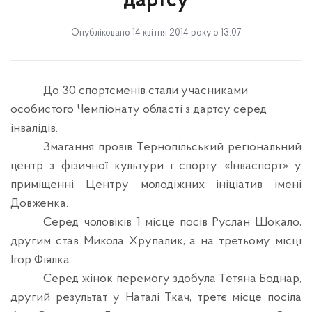
дартсу
Опубліковано 14 квітня 2014 року о 13:07
До 30 спортсменів стали учасниками
особистого Чемпіонату області з дартсу серед
інвалідів.
Змагання провів Тернопільський регіональний
центр з фізичної культури і спорту «Інваспорт» у
приміщенні Центру молодіжних ініціатив імені
Довженка.
Серед чоловіків 1 місце посів Руслан Шокало,
другим став Микола Хрупалик, а на третьому місці
Ігор Фіялка.
Серед жінок перемогу здобула Тетяна Боднар,
другий результат у Наталі Ткач, третє місце посіла