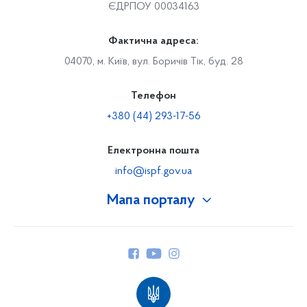
ЄДРПОУ 00034163
Фактична адреса:
04070, м. Київ, вул. Боричів Тік, буд. 28
Телефон
+380 (44) 293-17-56
Електронна пошта
info@ispf.gov.ua
Мапа порталу
Про Фонд
Керівництво
Структура Фонду
Територіальні відділення
Вінницьке відділення