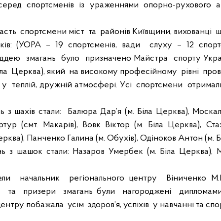
серед
спортсменів
із
ураженнями
опорно-рухового
а
асть
спортсмени міст
та
районів Київщини, вихованці
ш
ків: (УОРА – 19 спортсменів, вади
слуху – 12 спорт
уддею
змагань
було
призначено Майстра
спорту Укр
ла
Церква), який
на високому професійному
рівні
пров
 у
теплій, дружній атмосфері.
У
сі
спортсмени
отримал
ь з шахів стали:
Балюра Дар’я (м. Біла Церква), Моска
ртур (смт. Макарів), Вовк Віктор (м. Біла Церква), Ста
ерква), Панченко Галина (м. Обухів), Одіноков Антон (м. Б
нь з шашок стали: Назаров Умербек (м. Біла Церква), М
ели
начальник
регіонального центру
Віниченко М
і
та
призери
змагань були
нагороджені
дипломам
центру побажала
усім
здоров’я, успіхів
у навчанн
і та
спор