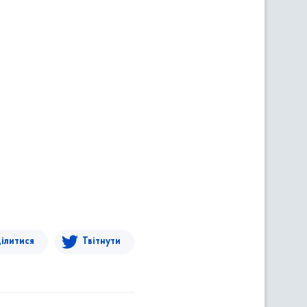
ілитися
Твітнути