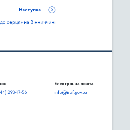
Наступна
 до серця» на Вінниччині
фон
льність
Електронна пошта
тодавцям
44) 293-17-56
info@ispf.gov.ua
плата адміністративно-господарських санкцій
еквізити для сплати адміністративно-господарських
анкцій та/або пені
прияння зайнятості та створенню робочих місць для
сіб з інвалідністю