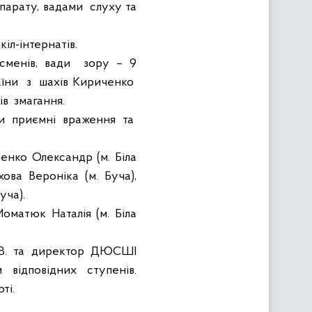
парату, вадами
слуху та
кіл-інтернатів.
сменів, вади
зору – 9
аїни
з
шахів Кириченко
ів
змагання.
и
приємні
враження
та
ленко Олександр (м. Біла
хова Вероніка (м. Буча),
уча).
оматюк Наталія (м. Біла
.В. та директор ДЮСШІ
и
відповідних
ступенів
.
ті.