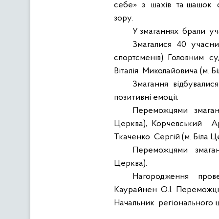
себе»
з
шахів
та шашок
зору.
У змаганнях
бра
ли
уч
З
магалися
40
учасни
спортсменів). Головним
с
Віталія
Миколайовича (м. Бі
Змагання
відбувалися
позитивні емоції.
Переможцями
змаган
Церква), Корчевський
А
Ткаченко
Сергій (м. Біла Ц
Переможцями
змага
Церква).
Нагородження
пров
Каурайнен О.І. Переможц
Н
ачальник
регіонального 