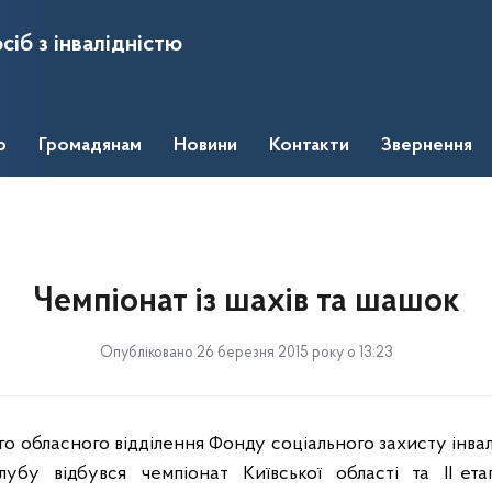
сіб з інвалідністю
о
Громадянам
Новини
Контакти
Звернення
Чемпіонат із шахів та шашок
Опубліковано 26 березня 2015 року о 13:23
о обласного відділення Фонду соціального захисту інвалід
лубу
відбувся
чемпіонат
Київської
області
та
ІІ ета