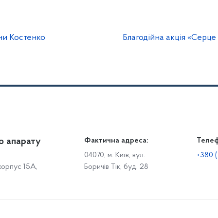
ни Костенко
Благодійна акція «Серце
о апарату
Громадянам
Фактична адреса:
Теле
Дія
Доступ до публічної інформації
Робо
04070, м. Київ, вул.
+380 (
 корпус 15А,
Боричів Тік, буд. 28
Звіти щодо роботи із запитами на отримання публічної
С
інформації
Р
Звернення громадян
с
Графік особистого прийому громадян
С
о