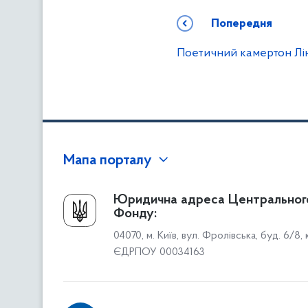
Попередня
Поетичний камертон Лі
Мапа порталу
Про Фонд
Юридична адреса Центральног
Фонду:
Керівництво
04070, м. Київ, вул. Фролівська, буд. 6/8,
Структура Фонду
ЄДРПОУ 00034163
Територіальні відділення
Вінницьке відділення
Волинське відділення