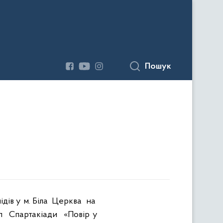
Пошук
ів у м. Біла
Церква
на
п
Спартакіади
«Повір у