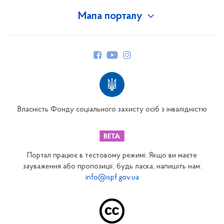
Мапа порталу
Про Фонд
Керівництво
Структура Фонду
Територіальні відділення
Вінницьке відділення
Волинське відділення
Власність Фонду соціального захисту осіб з інвалідністю
Дніпропетровське відділення
Донецьке відділення
Житомирське відділення
Портал працює в тестовому режимі. Якщо ви маєте
Закарпатське відділення
зауваження або пропозиції, будь ласка, напишіть нам:
info@ispf.gov.ua
Запорізьке відділення
Івано-Франківське відділення
Київське міське відділення