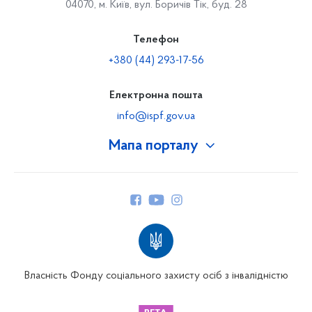
04070, м. Київ, вул. Боричів Тік, буд. 28
Телефон
+380 (44) 293-17-56
Електронна пошта
info@ispf.gov.ua
Мапа порталу
Про Фонд
Керівництво
Структура Фонду
Територіальні відділення
Вінницьке відділення
Волинське відділення
Власність Фонду соціального захисту осіб з інвалідністю
Дніпропетровське відділення
Донецьке відділення