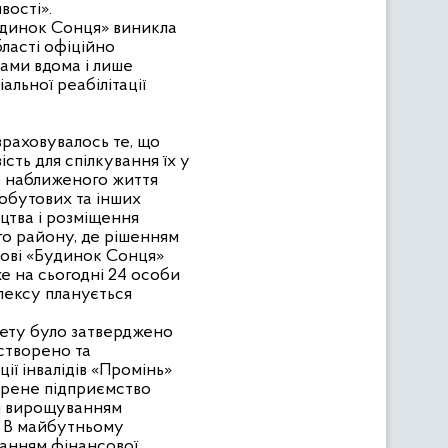
вості».
Будинок Сонця» виникла
бласті офіційно
ками вдома і лише
альної реабілітації
враховувалось те, що
сть для спілкування їх у
о наближеного життя
обутових та інших
цтва і розміщення
го району, де рішенням
анові «Будинок Сонця»
же на сьогодні 24 особи
лексу планується
жету було затверджено
 створено та
ї інвалідів «Промінь»
ворене підприємство
ся вирощуванням
. В майбутньому
манням фінансової