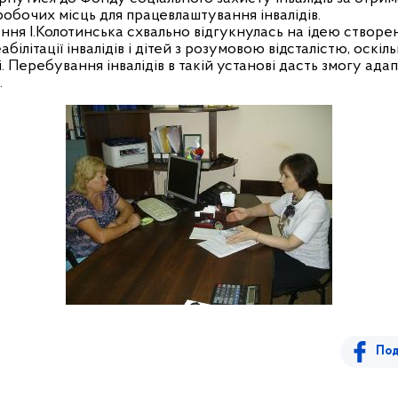
обочих місць для працевлаштування інвалідів.
ння І.Колотинська схвально відгукнулась на ідею створе
абілітації інвалідів і дітей з розумовою відсталістю, оскіль
. Перебування інвалідів в такій установі дасть змогу ада
.
Под