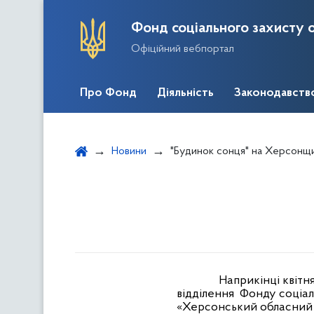
Фонд соціального захисту о
Офіційний вебпортал
Про Фонд
Діяльність
Законодавств
Новини
"Будинок сонця" на Херсонщи
Наприкінці квітн
відділення
Фонду соціаль
«Херсонський обласний к