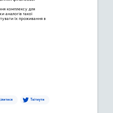
ння комплексу для
ки аналогів такої
птувати їх проживання в
ілитися
Твітнути