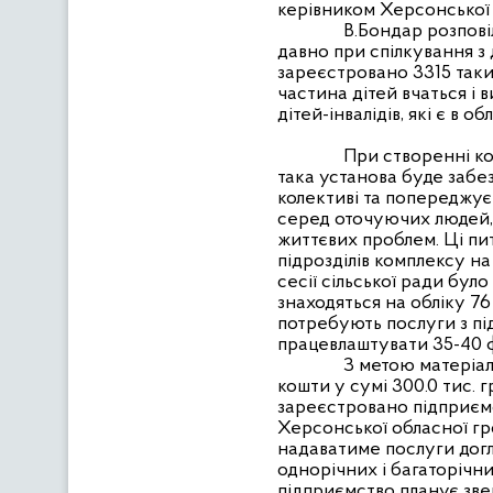
керівником Херсонської о
В.Бондар розпові
давно при спілкування з 
зареєстровано 3315 таких
частина дітей вчаться і 
дітей-інвалідів, які є в обл
При створенні ко
така установа буде забез
колективі та попереджу
серед оточуючих людей, 
життєвих проблем. Ці пи
підрозділів комплексу на
сесії сільської ради бу
знаходяться на обліку 76
потребують послуги з пі
працевлаштувати 35-40 фа
З метою матеріа
кошти у сумі 300.0 тис.
зареєстровано підприємс
Херсонської обласної гро
надаватиме послуги догл
однорічних і багаторічн
підприємство планує зве