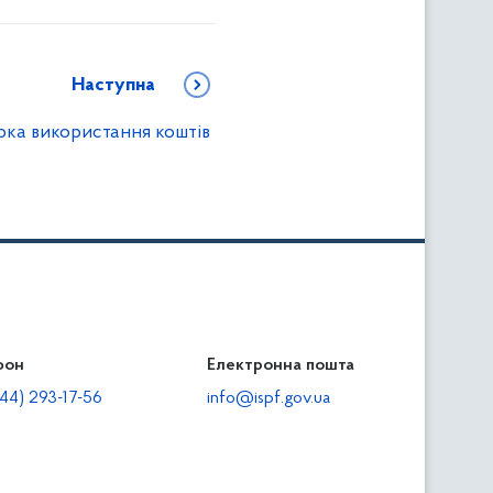
Наступна
рка використання коштів
фон
льність
Електронна пошта
тодавцям
44) 293-17-56
info@ispf.gov.ua
плата адміністративно-господарських санкцій
еквізити для сплати адміністративно-господарських
анкцій та/або пені