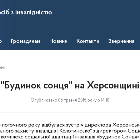
сіб з інвалідністю
о
Громадянам
Новини
Контакти
Звернення
ні
"Будинок сонця" на Херсонщині
Опубліковано 06 травня 2015 року о 14:10
я поточного року відбулася зустріч директора Херсонсь
ного захисту інвалідів І.Колотинської з директором Соці
омплекс соціальної адаптації інвалідів «Будинок Сонця» 