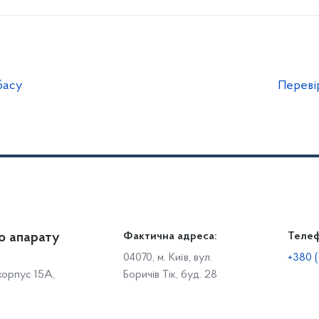
басу
Переві
о апарату
Громадянам
Фактична адреса:
Теле
Дія
Доступ до публічної інформації
Робо
04070, м. Київ, вул.
+380 (
 корпус 15А,
Боричів Тік, буд. 28
Звіти щодо роботи із запитами на отримання публічної
С
інформації
Р
Звернення громадян
с