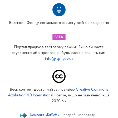
Територіальні відділення
Вінницьке відділення
Волинське відділення
Власність Фонду соціального захисту осіб з інвалідністю
Дніпропетровське відділення
Донецьке відділення
Житомирське відділення
Портал працює в тестовому режимі. Якщо ви маєте
Закарпатське відділення
зауваження або пропозиції, будь ласка, напишіть нам:
info@ispf.gov.ua
Запорізьке відділення
Івано-Франківське відділення
Київське міське відділення
Київське обласне відділення
Весь контент доступний за ліцензією
Creative Commons
Кіровоградське відділення
Attribution 4.0 International license
, якщо не зазначено інше.
Луганське відділення
2020 рік
Львівське відділення
Компанія «KitSoft»
— розробник порталу
Миколаївське відділення