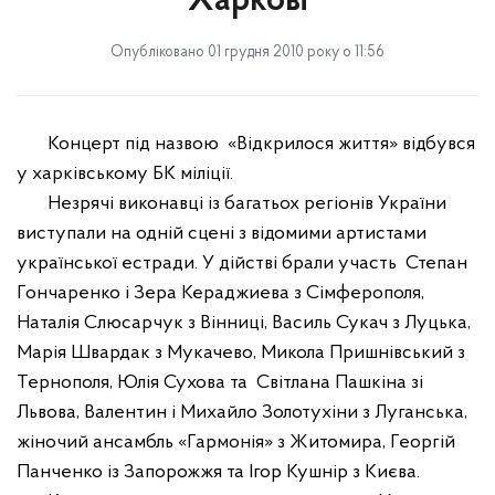
Харкові
Опубліковано 01 грудня 2010 року о 11:56
Концерт під назвою
«Відкрилося життя» відбувся
у харківському БК міліції.
Незрячі виконавці із багатьох регіонів України
виступали на одній сцені з відомими артистами
української естради. У дійстві брали участь
Степан
Гончаренко і Зера Кераджиева з Сімферополя,
Наталія Слюсарчук з Вінниці, Василь Сукач з Луцька,
Марія Швардак з Мукачево, Микола Пришнівський з
Тернополя, Юлія Сухова та
Світлана Пашкіна зі
Львова, Валентин і Михайло Золотухіни з Луганська,
жіночий ансамбль «Гармонія» з Житомира, Георгій
Панченко із Запорожжя та Ігор Кушнір з Києва.