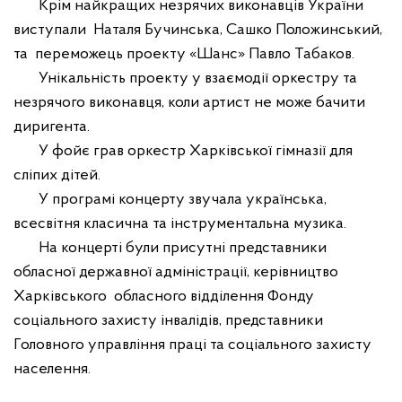
Крім найкращих незрячих виконавців України
виступали
Наталя Бучинс
ь
ка, Сашко Положинс
ь
кий,
та
переможець проекту
«Шанс» Павл
о
Табаков.
Унікальність проекту у взаємодії оркестру та
незрячого виконавця, коли артист не може бачити
диригента.
У фойє грав оркестр Харківської гімназії для
сліпих дітей.
У програмі концерту звучала українська,
всесвітня класична та інструментальна музика.
На концерті були присутні представники
обласної державної адміністрації,
керівництво
Харківського
обласного відділення Фонду
соціального захисту інвалідів, представники
Головного управління праці та соціального захисту
населення.