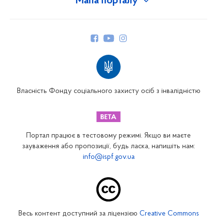
Мапа порталу
Про Фонд
Керівництво
Структура Фонду
Територіальні відділення
Вінницьке відділення
Волинське відділення
Власність Фонду соціального захисту осіб з інвалідністю
Дніпропетровське відділення
Донецьке відділення
Житомирське відділення
Портал працює в тестовому режимі. Якщо ви маєте
Закарпатське відділення
зауваження або пропозиції, будь ласка, напишіть нам:
info@ispf.gov.ua
Запорізьке відділення
Івано-Франківське відділення
Київське міське відділення
Київське обласне відділення
Весь контент доступний за ліцензією
Creative Commons