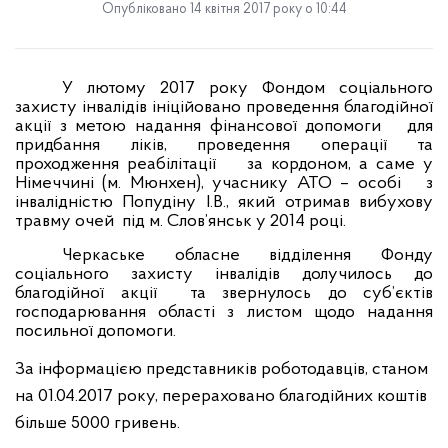
Опубліковано 14 квітня 2017 року о 10:44
У лютому 2017 року Фондом соціального
захисту інвалідів ініційовано проведення благодійної
акції з метою надання фінансової допомоги
для
придбання ліків, проведення операції та
проходження реабілітації
за кордоном, а саме у
Німеччині (м. Мюнхен), учаснику АТО – особі
з
інвалідністю Попудіну І.В., який отримав вибухову
травму очей
під м. Слов’янськ у 2014 році.
Черкаське обласне відділення Фонду
соціального захисту інвалідів долучилось до
благодійної акції
та звернулось до суб’єктів
господарювання області з листом щодо надання
посильної допомоги.
За інформацією представників роботодавців, станом
на 01.04.2017 року, перераховано благодійних коштів
більше 5000 гривень.