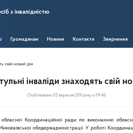
сіб з інвалідністю
о
Громадянам
Новини
Контакти
Звернення
ть свій новий дім
тульні інваліди знаходять свій но
Опубліковано 02 вересня 2011 року о 09:40
я обласної Координаційної ради по виконанню обласн
иколаївської облдержадміністрації. У роботі Координа