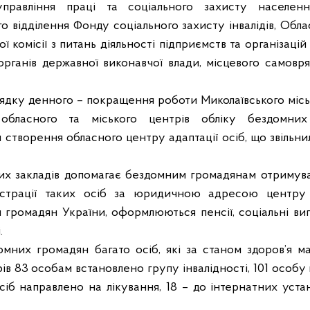
правління праці та соціального захисту населення
о відділення Фонду соціального захисту інвалідів, Обла
ї комісії з питань діяльності підприємств та організаці
 органів державної виконавчої влади, місцевого самов
ядку денного – покращення роботи Миколаївського міськ
обласного та міського центрів обліку бездомних
створення обласного центру адаптації осіб, що звільни
х закладів допомагає бездомним громадянам отримуват
єстрації таких осіб за юридичною адресою центру
громадян України, оформлюються пенсії, соціальні вип
.
мних громадян багато осіб, які за станом здоров’я м
рів 83 особам встановлено групу інвалідності, 101 особу
сіб направлено на лікування, 18 – до інтернатних уст