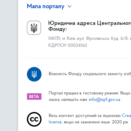
Мапа порталу
Про Фонд
Юридична адреса Центральног
Фонду:
Керівництво
04070, м. Київ, вул. Фролівська, буд. 6/8,
Структура Фонду
ЄДРПОУ 00034163
Територіальні відділення
Вінницьке відділення
Волинське відділення
Власність Фонду соціального захисту осіб
Дніпропетровське відділення
Донецьке відділення
Житомирське відділення
Портал працює в тестовому режимі. Якщо 
ласка, напишіть нам:
info@ispf.gov.ua
Закарпатське відділення
Запорізьке відділення
Весь контент доступний за ліцензією
Crea
Івано-Франківське відділення
license
, якщо не зазначено інше. 2020 рік
Київське міське відділення