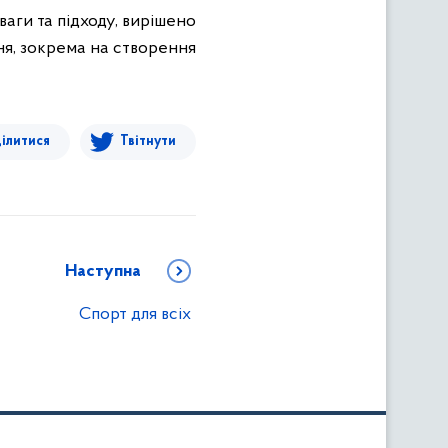
аги та підходу, вирішено
ня, зокрема на створення
ілитися
Твітнути
Наступна
Спорт для всіх