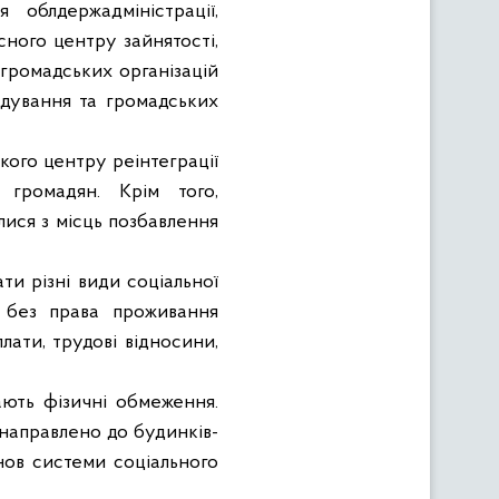
 облдержадміністрації,
сного центру зайнятості,
й громадських організацій
рядування та громадських
ого центру реінтеграції
 громадян. Крім того,
лися з місць позбавлення
и різні види соціальної
 без права проживання
лати, трудові відносини,
ають фізичні обмеження.
 направлено до будинків-
анов системи соціального