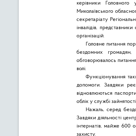
керівники Головного у
Миколаївського обласног
секретаріату Регіонально
інвалідів, представники
організацій.
Головне питання пор
бездомних громадян, 
обговорювалось питання 
волі.
Функціонування таки
допомоги. Завдяки ре
відновлюються паспорти 
облік у службі зайнятості
Нажаль, серед бездо
Завдяки діяльності цент
інтернатів, майже 600 о
захисту.