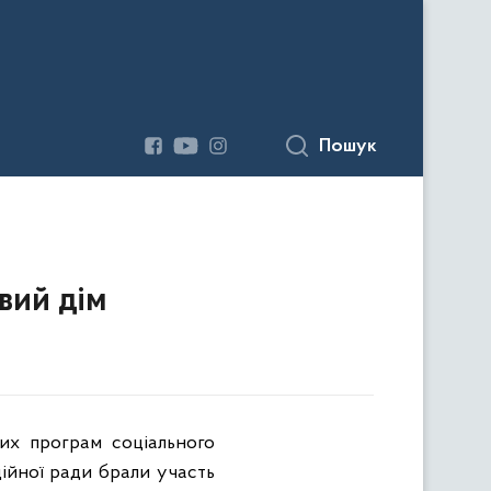
Пошук
вий дім
их програм соціального
ційної ради брали участь