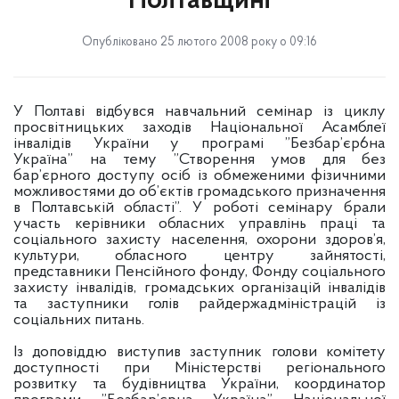
Полтавщині
Опубліковано 25 лютого 2008 року о 09:16
У Полтаві відбувся навчальний семінар із циклу
просвітницьких заходів Національної Асамблеї
інвалідів України у програмі ”Безбар’єр6на
Україна” на тему ”Створення умов для без
бар’єрного доступу осіб із обмеженими фізичними
можливостями до об’єктів громадського призначення
в Полтавській області”. У роботі семінару брали
участь керівники обласних управлінь праці та
соціального захисту населення, охорони здоров’я,
культури, обласного центру зайнятості,
представники Пенсійного фонду, Фонду соціального
захисту інвалідів, громадських організацій інвалідів
та заступники голів райдержадміністрацій із
соціальних питань.
Із доповіддю виступив заступник голови комітету
доступності при Міністерстві регіонального
розвитку та будівництва України, координатор