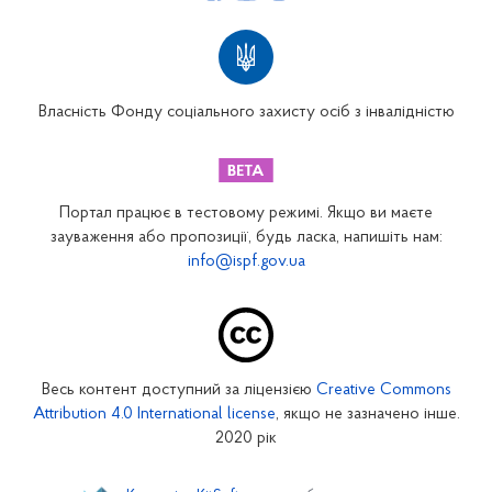
Територіальні відділення
Вінницьке відділення
Волинське відділення
Власність Фонду соціального захисту осіб з інвалідністю
Дніпропетровське відділення
Донецьке відділення
Житомирське відділення
Портал працює в тестовому режимі. Якщо ви маєте
Закарпатське відділення
зауваження або пропозиції, будь ласка, напишіть нам:
info@ispf.gov.ua
Запорізьке відділення
Івано-Франківське відділення
Київське міське відділення
Київське обласне відділення
Весь контент доступний за ліцензією
Creative Commons
Кіровоградське відділення
Attribution 4.0 International license
, якщо не зазначено інше.
Луганське відділення
2020 рік
Львівське відділення