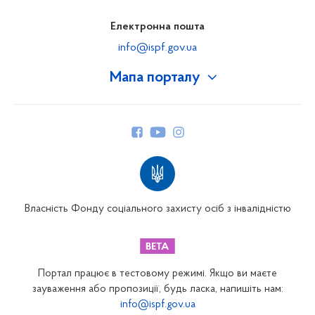
Електронна пошта
info@ispf.gov.ua
Мапа порталу
Про Фонд
Керівництво
Структура Фонду
Територіальні відділення
Вінницьке відділення
Волинське відділення
Власність Фонду соціального захисту осіб з інвалідністю
Дніпропетровське відділення
Донецьке відділення
Житомирське відділення
Портал працює в тестовому режимі. Якщо ви маєте
Закарпатське відділення
зауваження або пропозиції, будь ласка, напишіть нам:
info@ispf.gov.ua
Запорізьке відділення