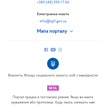
+380 (44) 293-17-56
Електронна пошта
info@ispf.gov.ua
Мапа порталу
Про Фонд
Керівництво
Структура Фонду
Територіальні відділення
Вінницьке відділення
Волинське відділення
Власність Фонду соціального захисту осіб з інвалідністю
Дніпропетровське відділення
Донецьке відділення
Житомирське відділення
Портал працює в тестовому режимі. Якщо ви маєте
Закарпатське відділення
зауваження або пропозиції, будь ласка, напишіть нам: