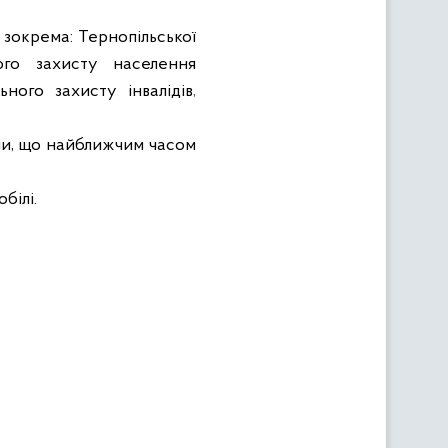
 зокрема: Тернопільської
ого захисту населення
ного захисту інвалідів
,
ли
, що найближчим часом
обілі
.