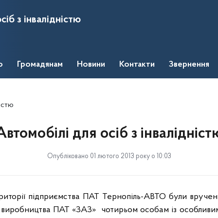
сіб з інвалідністю
о
Громадянам
Новини
Контакти
Звернення
ністю
Автомобілі для осіб з інвалідніст
Опубліковано 01 лютого 2013 року о 10:03
ериторії підприємства ПАТ Тернопіль-АВТО були
вручен
С виробництва ПАТ «ЗАЗ»
чотирьом особам із особлив