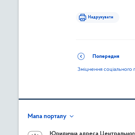
Надрукувати
Попередня
Зміцнення соціального 
Мапа порталу
Про Фонд
Юридична адреса Центральног