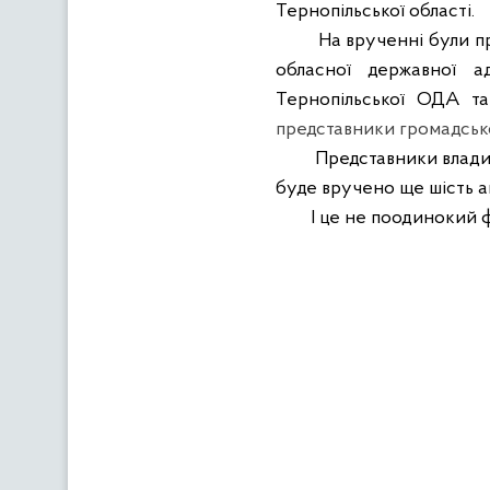
Тернопільської області.
На врученні були п
обласної державної адм
Тернопільської ОДА та 
представники громадсько
Представники влади 
буде вручено ще шість ав
І це не поодинокий ф