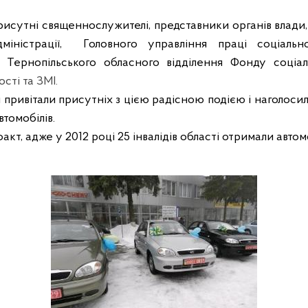
рисутні священнослужителі, представники органів влади,
іністрації,
Головного управління праці соціальн
Тернопільського обласного відділення Фонду соціаль
сті та ЗМІ.
привітали присутніх з цією радісною подією і наголоси
томобілів.
акт, адже у 2012 році 25 інвалідів області отримали авто
м