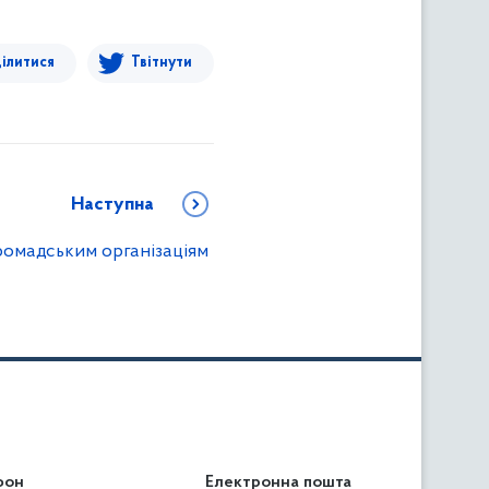
ілитися
Твітнути
Наступна
омадським організаціям
фон
льність
Електронна пошта