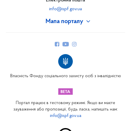
Електронна пошта
info@ispf.gov.ua
Мапа порталу
Про Фонд
Керівництво
Структура Фонду
Територіальні відділення
Вінницьке відділення
Волинське відділення
Власність Фонду соціального захисту осіб з інвалідністю
Дніпропетровське відділення
Донецьке відділення
Житомирське відділення
Портал працює в тестовому режимі. Якщо ви маєте
Закарпатське відділення
зауваження або пропозиції, будь ласка, напишіть нам:
info@ispf.gov.ua
Запорізьке відділення
Івано-Франківське відділення