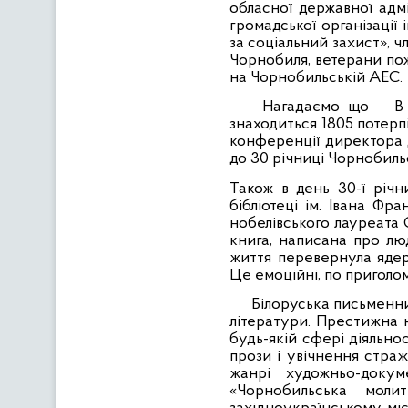
обласної державної адмі
громадської організації 
за соціальний захист», 
Чорнобиля, ветерани пож
на Чорнобильській АЕС.
Нагадаємо що
В
знаходиться 1805 потерпі
конференції директора 
до 30 річниці Чорнобиль
Також в день 30-ї річн
бібліотеці ім. Івана Фр
нобелівського лауреата 
книга, написана про люд
життя перевернула ядерн
Це емоційні, по приголом
Білоруська письменниц
літератури. Престижна 
будь-якій сфері діяльно
прози і увічнення страж
жанрі художньо-докум
«Чорнобильська молит