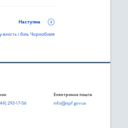
Наступна
ужність і біль Чорнобиля
фон
льність
Електронна пошта
тодавцям
44) 293-17-56
info@ispf.gov.ua
плата адміністративно-господарських санкцій
еквізити для сплати адміністративно-господарських
анкцій та/або пені