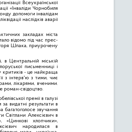
ганізації Всеукраїнської
зації «Інваліди Чорнобиля
фонду допомоги інвалідам
відації наслідків аварії
ктичних закладах міста
тало відомо під час прес-
Ігоря Шпака, приурочену
і, в Центральній міській
ілоруської письменниці і
 критиків - це найкраща
ї з інтерв'ю з тими, чиє
рами, лікарями, вченими.
це роман-свідоцтво.
елівської премії в галузі
за видатні результати в
за багатоголосе звучання
ги Світлани Алексієвич в
, «Цинкові хлопчики»,
сієвич народилася в