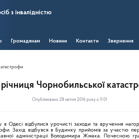
сіб з інвалідністю
о
Громадянам
Новини
Контакти
Звернення
 катастрофи
ї річниця Чорнобильської катаст
Опубліковано 28 квітня 2016 року о 11:01
у в Одесі відбулися урочисті заходи та вручення нагор
офи. Захід відбувся в Будинку прийомів за участю пе
жавної адміністрації Володимира Жмака. Почесною гр