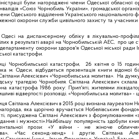
ністрації були нагороджені члени Одеської обласної ор
інвалідів «Союз Чорнобиль України», громадської органі
члени Одеського відділення Українського національного 
ежної охорони служби цивільного захисту та учасники лік
 Одесі на диспансерному обліку в лікувально-профіла
лих в результаті аварії на Чорнобильській АЕС,
про це с
департаменту охорони здоров'я Одеської міської ради 
ської катастрофи.
иці Чорнобильської катастрофи,
26 квітня о 15 годин
анка м. Одеси, відбудеться презентація книги відомої б
Світлани Алексієвич «Чорнобильська молитва».
На думку
ську трагедію Чорнобиля. Світлана Алексієвич склала ї
а катастрофа 1986 року: Прип'яті, жителями ліквідато
шливі відвертості розповіді. «Чорнобильська молитва» - 
я Світлана Алексієвич в 2015 році визнана лауреатом Ноб
нагорода, яка щорічно вручається Нобелівським фондом 
сті, присуджена Світлані Алексієвич з формулюванням «
дання і мужності».Найбільшу популярність здобули кни
ентальної прози: «У війни - не жіноче обличчя»
ва», «Час секонд-хенд» і другіе.
Світлана Алек