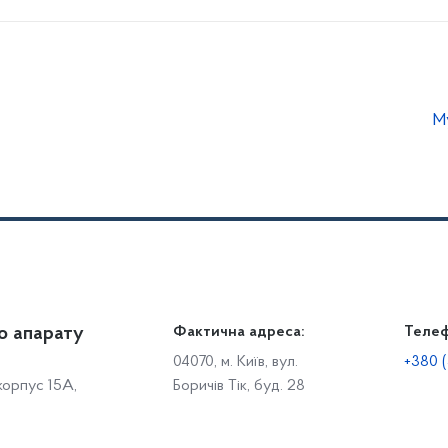
М
о апарату
Громадянам
Фактична адреса:
Теле
Дія
Доступ до публічної інформації
Робо
04070, м. Київ, вул.
+380 (
 корпус 15А,
Боричів Тік, буд. 28
Звіти щодо роботи із запитами на отримання публічної
С
інформації
Р
Звернення громадян
с