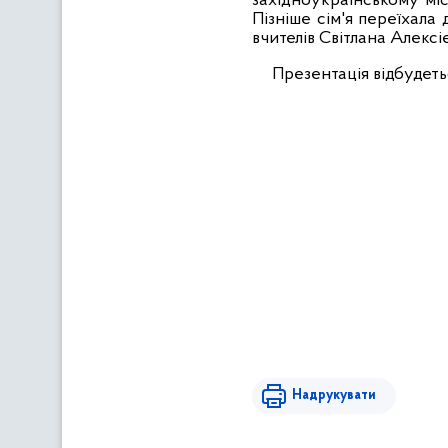
західноукраїнському міст
Пізніше сім'я переїхала 
вчителів Світлана Алекс
Презентація відбудет
Надрукувати