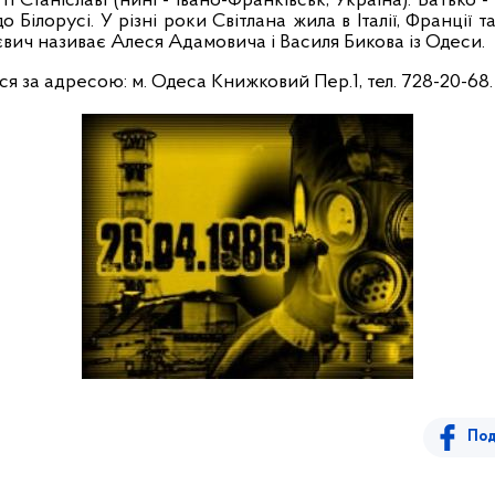
і Станіславі (нині - Івано-Франківськ, Україна).
Батько -
до Білорусі. У різні роки Світлана жила в Італії, Франції 
ієвич називає Алеся Адамовича і Василя Бикова
із
Одеси
.
ься за адресою:
м. Одеса
Книжковий Пер.1, тел. 728-20-68.
Под