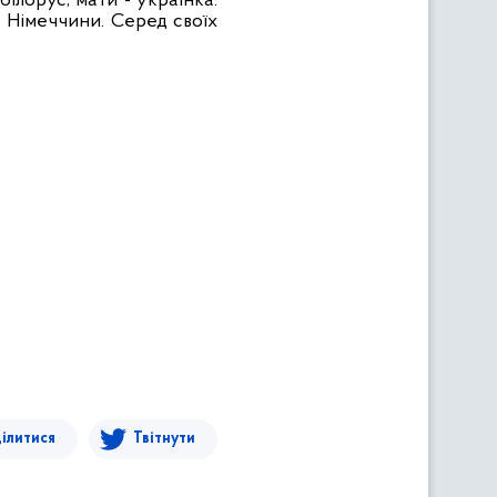
 білорус, мати - українка.
та Німеччини. Серед своїх
ілитися
Твітнути