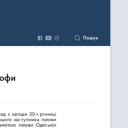
Пошук
рофи
од з нагоди 30-ї річниці
ршого заступника голови
амотою голови Одеської