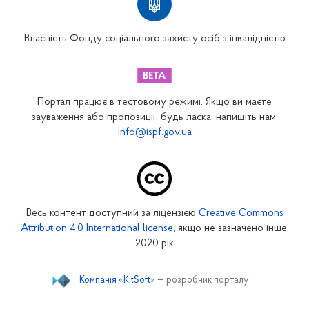
Вінницьке відділення
Волинське відділення
Власність Фонду соціального захисту осіб з інвалідністю
Дніпропетровське відділення
Донецьке відділення
Житомирське відділення
Портал працює в тестовому режимі. Якщо ви маєте
Закарпатське відділення
зауваження або пропозиції, будь ласка, напишіть нам:
info@ispf.gov.ua
Запорізьке відділення
Івано-Франківське відділення
Київське міське відділення
Київське обласне відділення
Весь контент доступний за ліцензією
Creative Commons
Кіровоградське відділення
Attribution 4.0 International license
, якщо не зазначено інше.
Луганське відділення
2020 рік
Львівське відділення
Компанія «KitSoft»
— розробник порталу
Миколаївське відділення
Одеське відділення