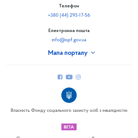
Телефон
+380 (44) 293-17-56
Електронна пошта
info@ispf.gov.ua
Мапа порталу
Про Фонд
Керівництво
Структура Фонду
Територіальні відділення
Вінницьке відділення
Волинське відділення
Власність Фонду соціального захисту осіб з інвалідністю
Дніпропетровське відділення
Донецьке відділення
Житомирське відділення