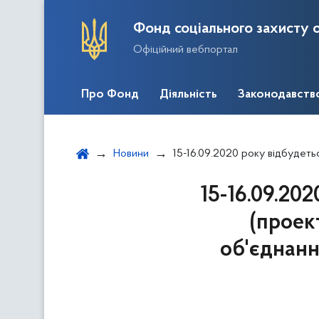
Фонд соціального захисту о
Офіційний вебпортал
Про Фонд
Діяльність
Законодавств
Новини
15-16.09.2020 року відбудеться відкритий захист програм (проектів
15-16.09.20
(проек
об'єднання