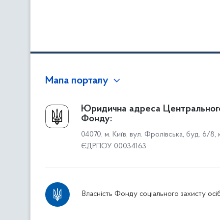
Мапа порталу
Про Фонд
Юридична адреса Центральног
Фонду:
Керівництво
04070, м. Київ, вул. Фролівська, буд. 6/8,
Структура Фонду
ЄДРПОУ 00034163
Територіальні відділення
Вінницьке відділення
Волинське відділення
Власність Фонду соціального захисту осіб
Дніпропетровське відділення
Донецьке відділення