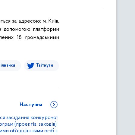
ться за адресою: м. Київ,
 за допомогою платформи
блених 18 громадськими
ілитися
Твітнути
Наступна
ься засідання конкурсної
ограм (проектів, заходів),
ми об’єднаннями осіб з