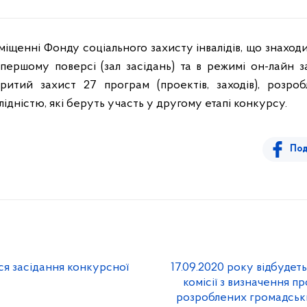
міщенні Фонду соціального захисту інвалідів, що знаходи
а першому поверсі (зал засідань) та в режимі он-лайн
ритий захист 27 програм (проектів, заходів), розро
лідністю, які беруть участь у другому етапі конкурсу.
Под
ся засідання конкурсної
17.09.2020 року відбудет
комісії з визначення пр
розроблених громадськи