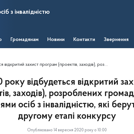
сіб з інвалідністю
о
Громадянам
Новини
Контакти
Звернення
, заходів), розроблених громадськими об'єднаннями осіб з інвалідністю, які беруть участь у другому етапі конкурсу
20 року відбудеться відкритий за
тів, заходів), розроблених грома
ми осіб з інвалідністю, які беру
другому етапі конкурсу
Опубліковано 14 вересня 2020 року о 10:00