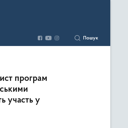
Пошук
хист програм
дськими
ть участь у